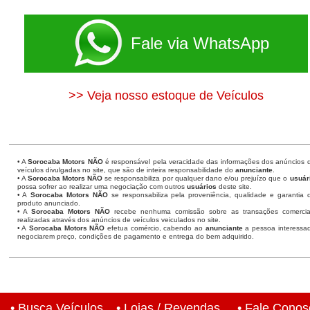
Fale via WhatsApp
>> Veja nosso estoque de Veículos
• A
Sorocaba Motors
NÃO
é responsável pela veracidade das informações dos anúncios 
veículos divulgadas no site, que são de inteira responsabilidade do
anunciante
.
• A
Sorocaba Motors
NÃO
se responsabiliza por qualquer dano e/ou prejuízo que o
usuár
possa sofrer ao realizar uma negociação com outros
usuários
deste site.
• A
Sorocaba Motors NÃO
se responsabiliza pela proveniência, qualidade e garantia 
produto anunciado.
• A
Sorocaba Motors NÃO
recebe nenhuma comissão sobre as transações comercia
realizadas através dos anúncios de veículos veiculados no site.
• A
Sorocaba Motors NÃO
efetua comércio, cabendo ao
anunciante
a pessoa interessa
negociarem preço, condições de pagamento e entrega do bem adquirido.