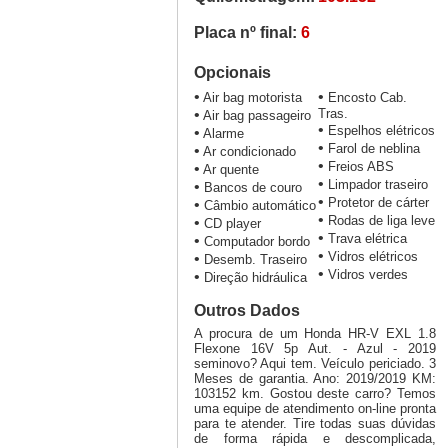
Placa nº final:
6
Opcionais
•
•
Air bag motorista
Encosto Cab.
•
Tras.
Air bag passageiro
•
Espelhos elétricos
•
Alarme
•
Farol de neblina
•
Ar condicionado
•
Freios ABS
•
Ar quente
•
Limpador traseiro
•
Bancos de couro
•
Protetor de cárter
•
Câmbio automático
•
Rodas de liga leve
•
CD player
•
Trava elétrica
•
Computador bordo
•
Vidros elétricos
•
Desemb. Traseiro
•
Vidros verdes
•
Direção hidráulica
Outros Dados
A procura de um Honda HR-V EXL 1.8
Flexone 16V 5p Aut. - Azul - 2019
seminovo? Aqui tem. Veículo periciado. 3
Meses de garantia. Ano: 2019/2019 KM:
103152 km. Gostou deste carro? Temos
uma equipe de atendimento on-line pronta
para te atender. Tire todas suas dúvidas
de forma rápida e descomplicada,