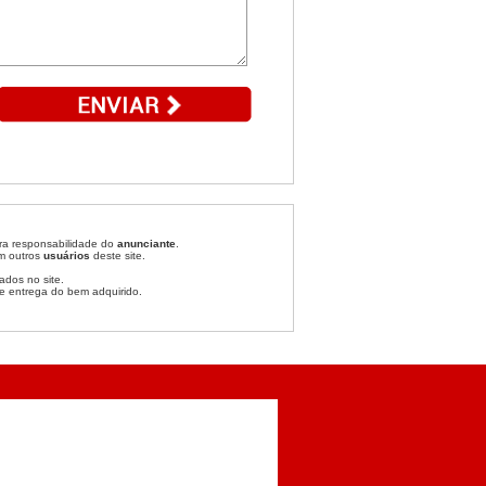
ira responsabilidade do
anunciante
.
om outros
usuários
deste site.
ados no site.
e entrega do bem adquirido.