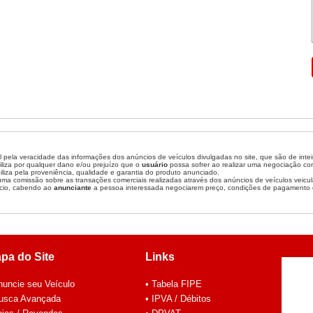
 pela veracidade das informações dos anúncios de veículos divulgadas no site, que são de inte
liza por qualquer dano e/ou prejuízo que o
usuário
possa sofrer ao realizar uma negociação c
liza pela proveniência, qualidade e garantia do produto anunciado.
a comissão sobre as transações comerciais realizadas através dos anúncios de veículos veicul
cio, cabendo ao
anunciante
a pessoa interessada negociarem preço, condições de pagamento 