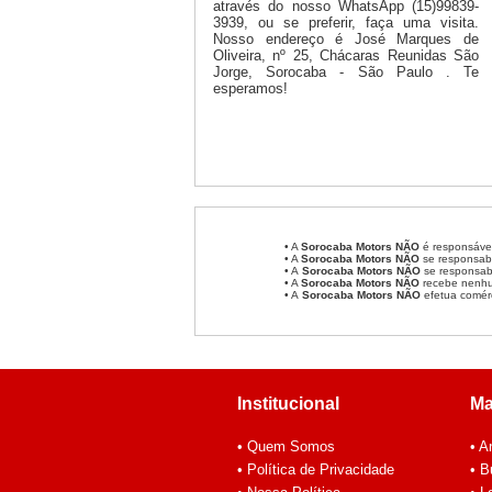
através do nosso WhatsApp (15)99839-
3939, ou se preferir, faça uma visita.
Nosso endereço é José Marques de
Oliveira, nº 25, Chácaras Reunidas São
Jorge, Sorocaba - São Paulo . Te
esperamos!
• A
Sorocaba Motors
NÃO
é responsável
• A
Sorocaba Motors
NÃO
se responsabi
• A
Sorocaba Motors NÃO
se responsabi
• A
Sorocaba Motors NÃO
recebe nenhum
• A
Sorocaba Motors NÃO
efetua comér