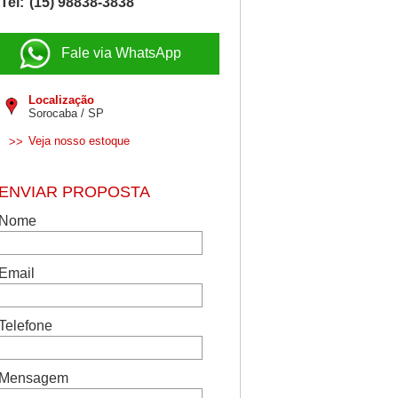
Tel:
(15) 98838-3838
Fale via WhatsApp
Localização
Sorocaba / SP
Veja nosso estoque
>>