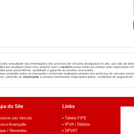
 pela veracidade das informações dos anúncios de veículos divulgadas no site, que são de inte
liza por qualquer dano e/ou prejuízo que o
usuário
possa sofrer ao realizar uma negociação c
liza pela proveniência, qualidade e garantia do produto anunciado.
a comissão sobre as transações comerciais realizadas através dos anúncios de veículos veicul
cio, cabendo ao
anunciante
a pessoa interessada negociarem preço, condições de pagamento 