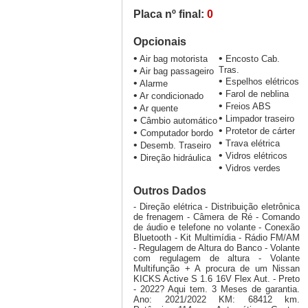
Placa nº final:
0
Opcionais
•
•
Air bag motorista
Encosto Cab.
•
Tras.
Air bag passageiro
•
Espelhos elétricos
•
Alarme
•
Farol de neblina
•
Ar condicionado
•
Freios ABS
•
Ar quente
•
Limpador traseiro
•
Câmbio automático
•
Protetor de cárter
•
Computador bordo
•
Trava elétrica
•
Desemb. Traseiro
•
Vidros elétricos
•
Direção hidráulica
•
Vidros verdes
Outros Dados
- Direção elétrica - Distribuição eletrônica
de frenagem - Câmera de Ré - Comando
de áudio e telefone no volante - Conexão
Bluetooth - Kit Multimídia - Rádio FM/AM
- Regulagem de Altura do Banco - Volante
com regulagem de altura - Volante
Multifunção + A procura de um Nissan
KICKS Active S 1.6 16V Flex Aut. - Preto
- 2022? Aqui tem. 3 Meses de garantia.
Ano: 2021/2022 KM: 68412 km.