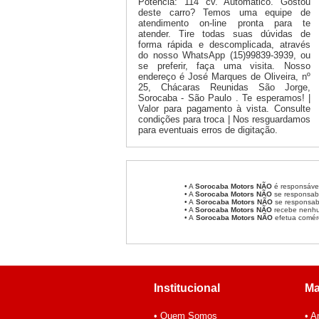
Potência: 114 cv. Automático. Gostou
deste carro? Temos uma equipe de
atendimento on-line pronta para te
atender. Tire todas suas dúvidas de
forma rápida e descomplicada, através
do nosso WhatsApp (15)99839-3939, ou
se preferir, faça uma visita. Nosso
endereço é José Marques de Oliveira, nº
25, Chácaras Reunidas São Jorge,
Sorocaba - São Paulo . Te esperamos! |
Valor para pagamento à vista. Consulte
condições para troca | Nos resguardamos
para eventuais erros de digitação.
• A
Sorocaba Motors
NÃO
é responsável
• A
Sorocaba Motors
NÃO
se responsabi
• A
Sorocaba Motors NÃO
se responsabi
• A
Sorocaba Motors NÃO
recebe nenhum
• A
Sorocaba Motors NÃO
efetua comér