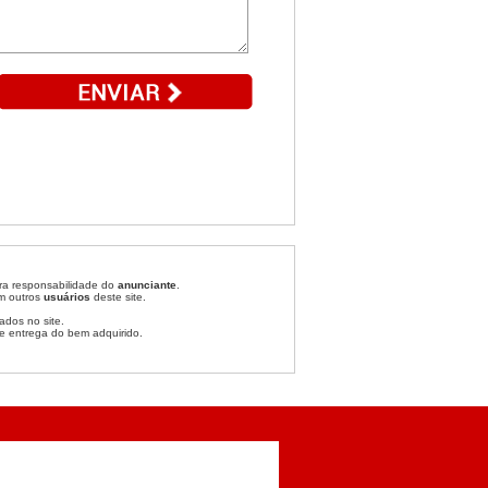
ira responsabilidade do
anunciante
.
om outros
usuários
deste site.
ados no site.
e entrega do bem adquirido.