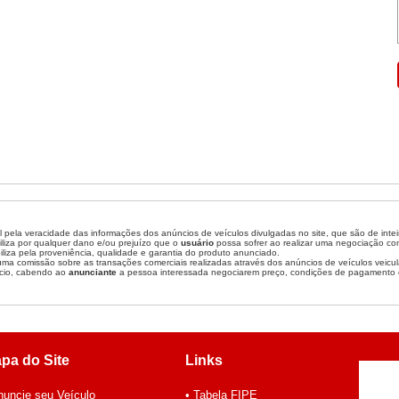
 pela veracidade das informações dos anúncios de veículos divulgadas no site, que são de inte
liza por qualquer dano e/ou prejuízo que o
usuário
possa sofrer ao realizar uma negociação c
liza pela proveniência, qualidade e garantia do produto anunciado.
a comissão sobre as transações comerciais realizadas através dos anúncios de veículos veicul
cio, cabendo ao
anunciante
a pessoa interessada negociarem preço, condições de pagamento 