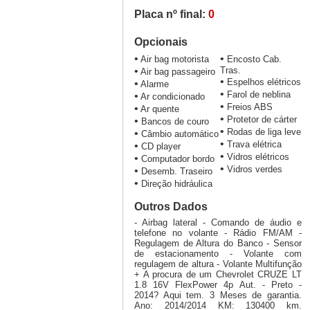
Placa nº final:
0
Opcionais
•
•
Air bag motorista
Encosto Cab.
•
Tras.
Air bag passageiro
•
Espelhos elétricos
•
Alarme
•
Farol de neblina
•
Ar condicionado
•
Freios ABS
•
Ar quente
•
Protetor de cárter
•
Bancos de couro
•
Rodas de liga leve
•
Câmbio automático
•
Trava elétrica
•
CD player
•
Vidros elétricos
•
Computador bordo
•
Vidros verdes
•
Desemb. Traseiro
•
Direção hidráulica
Outros Dados
- Airbag lateral - Comando de áudio e
telefone no volante - Rádio FM/AM -
Regulagem de Altura do Banco - Sensor
de estacionamento - Volante com
regulagem de altura - Volante Multifunção
+ A procura de um Chevrolet CRUZE LT
1.8 16V FlexPower 4p Aut. - Preto -
2014? Aqui tem. 3 Meses de garantia.
Ano: 2014/2014 KM: 130400 km.