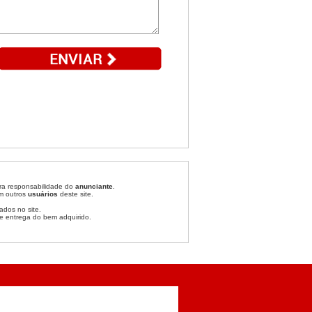
ira responsabilidade do
anunciante
.
om outros
usuários
deste site.
ados no site.
e entrega do bem adquirido.