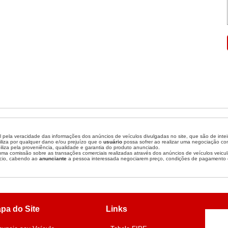
 pela veracidade das informações dos anúncios de veículos divulgadas no site, que são de inte
liza por qualquer dano e/ou prejuízo que o
usuário
possa sofrer ao realizar uma negociação c
liza pela proveniência, qualidade e garantia do produto anunciado.
a comissão sobre as transações comerciais realizadas através dos anúncios de veículos veicul
cio, cabendo ao
anunciante
a pessoa interessada negociarem preço, condições de pagamento 