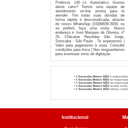
Potência: 140 cv. Automático. Gostou
deste carro? Temos uma equipe de
atendimento on-line pronta para te
atender. Tire todas suas dúvidas de
forma rápida e descomplicada, através
do nosso WhatsApp (15)99839-3939, ou
se preferir, faça uma visita. Nosso
endereço é José Marques de Oliveira, nº
25, Chácaras Reunidas São Jorge,
Sorocaba - São Paulo . Te esperamos! |
Valor para pagamento à vista. Consulte
condições para troca | Nos resguardamos
para eventuais erros de digitação.
• A
Sorocaba Motors
NÃO
é responsável
• A
Sorocaba Motors
NÃO
se responsabi
• A
Sorocaba Motors NÃO
se responsabi
• A
Sorocaba Motors NÃO
recebe nenhum
• A
Sorocaba Motors NÃO
efetua comér