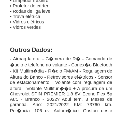
• Limpador traseiro
• Protetor de cárter
• Rodas de liga leve
• Trava elétrica
• Vidros elétricos
• Vidros verdes
Outros Dados:
- Airbag lateral - C�mera de R� - Comando de
�udio e telefone no volante - Conex�o Bluetooth
- Kit Multim�dia - R�dio FM/AM - Regulagem de
Altura do Banco - Retrovisores el�tricos - Sensor
de estacionamento - Volante com regulagem de
altura - Volante Multifun��o + A procura de um
Chevrolet SPIN PREMIER 1.8 8V Econo.Flex 5p
Aut. - Branco - 2022? Aqui tem. 3 Meses de
garantia. Ano: 2021/2022 KM: 73760 km.
Pot�ncia: 106 cv. Autom�tico. Gostou deste