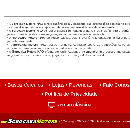
• A
Sorocaba Motors
NÃO
é responsável pela veracidade das informações dos anúncios 
veículos divulgadas no site, que são de inteira responsabilidade do
anunciante
.
• A
Sorocaba Motors
NÃO
se responsabiliza por qualquer dano e/ou prejuízo que o
usuár
possa sofrer ao realizar uma negociação com outros
usuários
deste site.
• A
Sorocaba Motors NÃO
se responsabiliza pela proveniência, qualidade e garantia 
produto anunciado.
• A
Sorocaba Motors NÃO
recebe nenhuma comissão sobre as transações comercia
realizadas através dos anúncios de veículos veiculados no site.
• A
Sorocaba Motors NÃO
efetua comércio, cabendo ao
anunciante
a pessoa interessa
negociarem preço, condições de pagamento e entrega do bem adquirido.