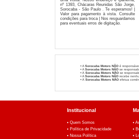
nº 1393, Chácaras Reunidas São Jorge,
Sorocaba - São Paulo . Te esperamos! |
Valor para pagamento à vista. Consulte
condições para troca | Nos resguardamos
para eventuais erros de digitação.
• A
Sorocaba Motors
NÃO
é responsável
• A
Sorocaba Motors
NÃO
se responsabi
• A
Sorocaba Motors NÃO
se responsabi
• A
Sorocaba Motors NÃO
recebe nenhum
• A
Sorocaba Motors NÃO
efetua comér