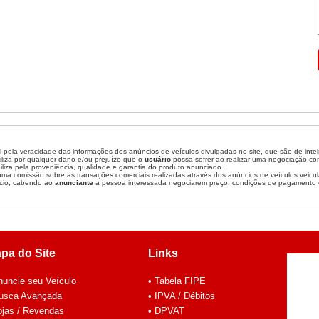
 pela veracidade das informações dos anúncios de veículos divulgadas no site, que são de inte
liza por qualquer dano e/ou prejuízo que o
usuário
possa sofrer ao realizar uma negociação c
liza pela proveniência, qualidade e garantia do produto anunciado.
a comissão sobre as transações comerciais realizadas através dos anúncios de veículos veicul
cio, cabendo ao
anunciante
a pessoa interessada negociarem preço, condições de pagamento 