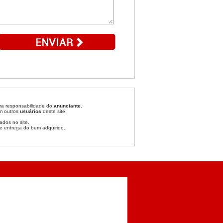
ira responsabilidade do
anunciante
.
om outros
usuários
deste site.
ados no site.
e entrega do bem adquirido.