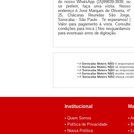
do nosso WhatsApp (15)99839-3939, ou
se preferir, faça uma visita. Nosso
endereço é José Marques de Oliveira, nº
25, Chácaras Reunidas São Jorge,
Sorocaba - São Paulo . Te esperamos! |
Valor para pagamento à vista. Consulte
condições para troca | Nos resguardamos
para eventuais erros de digitação.
• A
Sorocaba Motors
NÃO
é responsável
• A
Sorocaba Motors
NÃO
se responsabi
• A
Sorocaba Motors NÃO
se responsabi
• A
Sorocaba Motors NÃO
recebe nenhum
• A
Sorocaba Motors NÃO
efetua comér