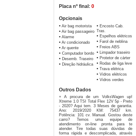
Placa nº final:
0
Opcionais
•
•
Air bag motorista
Encosto Cab.
•
Tras.
Air bag passageiro
•
Espelhos elétricos
•
Alarme
•
Farol de neblina
•
Ar condicionado
•
Freios ABS
•
Ar quente
•
Limpador traseiro
•
Computador bordo
•
Protetor de cárter
•
Desemb. Traseiro
•
Rodas de liga leve
•
Direção hidráulica
•
Trava elétrica
•
Vidros elétricos
•
Vidros verdes
Outros Dados
+ A procura de um VolksWagen up!
Xtreme 1.0 TSI Total Flex 12V 5p - Preto
- 2020? Aqui tem. 3 Meses de garantia.
Ano: 2019/2020 KM: 75437 km.
Potência: 101 cv. Manual. Gostou deste
carro? Temos uma equipe de
atendimento on-line pronta para te
atender. Tire todas suas dúvidas de
forma rápida e descomplicada, através