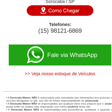
Sorocaba / SP
Telefones:
(15) 98121-6869
Fale via WhatsApp
>> Veja nosso estoque de Veículos
• A
Sorocaba Motors
NÃO
é responsável pela veracidade das informações dos anúncios 
veículos divulgadas no site, que são de inteira responsabilidade do
anunciante
.
• A
Sorocaba Motors
NÃO
se responsabiliza por qualquer dano e/ou prejuízo que o
usuár
possa sofrer ao realizar uma negociação com outros
usuários
deste site.
• A
Sorocaba Motors NÃO
se responsabiliza pela proveniência, qualidade e garantia 