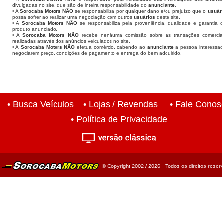
divulgadas no site, que são de inteira responsabilidade do
anunciante
.
• A
Sorocaba Motors
NÃO
se responsabiliza por qualquer dano e/ou prejuízo que o
usuár
possa sofrer ao realizar uma negociação com outros
usuários
deste site.
• A
Sorocaba Motors NÃO
se responsabiliza pela proveniência, qualidade e garantia 
produto anunciado.
• A
Sorocaba Motors NÃO
recebe nenhuma comissão sobre as transações comercia
realizadas através dos anúncios veiculados no site.
• A
Sorocaba Motors NÃO
efetua comércio, cabendo ao
anunciante
a pessoa interessa
negociarem preço, condições de pagamento e entrega do bem adquirido.