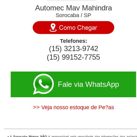
Automec Mav Mahindra
Sorocaba / SP
Telefones:
(15) 3213-9742
(15) 99152-7755
Fale via WhatsApp
>> Veja nosso estoque de Pe?as
• A
Sorocaba Motors
NÃO
é responsável pela veracidade das informações dos anúnci