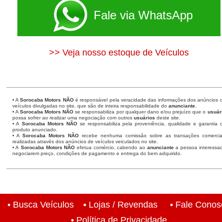
Fale via WhatsApp
>> Veja nosso estoque de Veículos
• A
Sorocaba Motors
NÃO
é responsável pela veracidade das informações dos anúncios 
veículos divulgadas no site, que são de inteira responsabilidade do
anunciante
.
• A
Sorocaba Motors
NÃO
se responsabiliza por qualquer dano e/ou prejuízo que o
usuár
possa sofrer ao realizar uma negociação com outros
usuários
deste site.
• A
Sorocaba Motors NÃO
se responsabiliza pela proveniência, qualidade e garantia 
produto anunciado.
• A
Sorocaba Motors NÃO
recebe nenhuma comissão sobre as transações comercia
realizadas através dos anúncios de veículos veiculados no site.
• A
Sorocaba Motors NÃO
efetua comércio, cabendo ao
anunciante
a pessoa interessa
negociarem preço, condições de pagamento e entrega do bem adquirido.