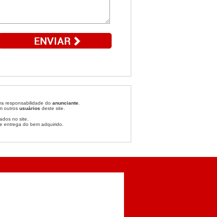
ira responsabilidade do
anunciante
.
om outros
usuários
deste site.
ados no site.
e entrega do bem adquirido.