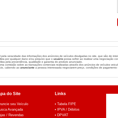
 pela veracidade das informações dos anúncios de veículos divulgadas no site, que são de inte
liza por qualquer dano e/ou prejuízo que o
usuário
possa sofrer ao realizar uma negociação c
liza pela proveniência, qualidade e garantia do produto anunciado.
a comissão sobre as transações comerciais realizadas através dos anúncios de veículos veicul
cio, cabendo ao
anunciante
a pessoa interessada negociarem preço, condições de pagamento 