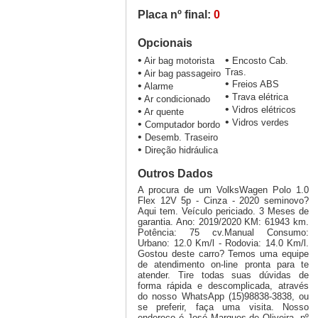
Placa nº final:
0
Opcionais
•
•
Air bag motorista
Encosto Cab.
•
Tras.
Air bag passageiro
•
Freios ABS
•
Alarme
•
Trava elétrica
•
Ar condicionado
•
Vidros elétricos
•
Ar quente
•
Vidros verdes
•
Computador bordo
•
Desemb. Traseiro
•
Direção hidráulica
Outros Dados
A procura de um VolksWagen Polo 1.0
Flex 12V 5p - Cinza - 2020 seminovo?
Aqui tem. Veículo periciado. 3 Meses de
garantia. Ano: 2019/2020 KM: 61943 km.
Potência: 75 cv.Manual Consumo:
Urbano: 12.0 Km/l - Rodovia: 14.0 Km/l.
Gostou deste carro? Temos uma equipe
de atendimento on-line pronta para te
atender. Tire todas suas dúvidas de
forma rápida e descomplicada, através
do nosso WhatsApp (15)98838-3838, ou
se preferir, faça uma visita. Nosso
endereço é José Marques de Oliveira, nº