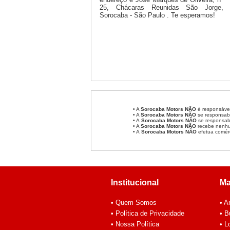
25, Chácaras Reunidas São Jorge,
Sorocaba - São Paulo . Te esperamos!
• A
Sorocaba Motors
NÃO
é responsável
• A
Sorocaba Motors
NÃO
se responsabi
• A
Sorocaba Motors NÃO
se responsabi
• A
Sorocaba Motors NÃO
recebe nenhum
• A
Sorocaba Motors NÃO
efetua comér