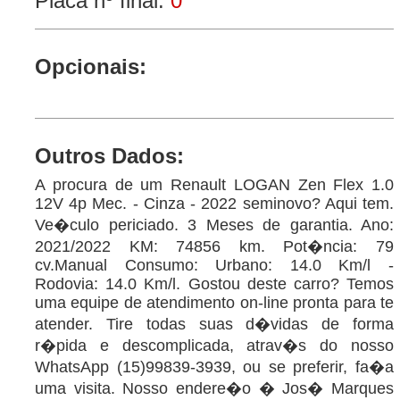
Placa nº final:
0
Opcionais:
Outros Dados:
A procura de um Renault LOGAN Zen Flex 1.0
12V 4p Mec. - Cinza - 2022 seminovo? Aqui tem.
Ve�culo periciado. 3 Meses de garantia. Ano:
2021/2022 KM: 74856 km. Pot�ncia: 79
cv.Manual Consumo: Urbano: 14.0 Km/l -
Rodovia: 14.0 Km/l. Gostou deste carro? Temos
uma equipe de atendimento on-line pronta para te
atender. Tire todas suas d�vidas de forma
r�pida e descomplicada, atrav�s do nosso
WhatsApp (15)99839-3939, ou se preferir, fa�a
uma visita. Nosso endere�o � Jos� Marques