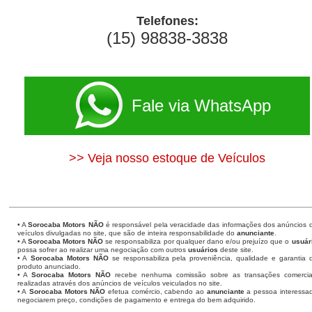
Telefones:
(15) 98838-3838
Fale via WhatsApp
>> Veja nosso estoque de Veículos
• A
Sorocaba Motors
NÃO
é responsável pela veracidade das informações dos anúncios 
veículos divulgadas no site, que são de inteira responsabilidade do
anunciante
.
• A
Sorocaba Motors
NÃO
se responsabiliza por qualquer dano e/ou prejuízo que o
usuár
possa sofrer ao realizar uma negociação com outros
usuários
deste site.
• A
Sorocaba Motors NÃO
se responsabiliza pela proveniência, qualidade e garantia 
produto anunciado.
• A
Sorocaba Motors NÃO
recebe nenhuma comissão sobre as transações comercia
realizadas através dos anúncios de veículos veiculados no site.
• A
Sorocaba Motors NÃO
efetua comércio, cabendo ao
anunciante
a pessoa interessa
negociarem preço, condições de pagamento e entrega do bem adquirido.