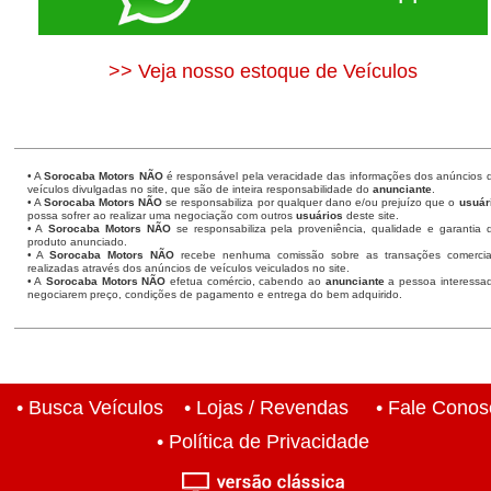
>> Veja nosso estoque de Veículos
• A
Sorocaba Motors
NÃO
é responsável pela veracidade das informações dos anúncios 
veículos divulgadas no site, que são de inteira responsabilidade do
anunciante
.
• A
Sorocaba Motors
NÃO
se responsabiliza por qualquer dano e/ou prejuízo que o
usuár
possa sofrer ao realizar uma negociação com outros
usuários
deste site.
• A
Sorocaba Motors NÃO
se responsabiliza pela proveniência, qualidade e garantia 
produto anunciado.
• A
Sorocaba Motors NÃO
recebe nenhuma comissão sobre as transações comercia
realizadas através dos anúncios de veículos veiculados no site.
• A
Sorocaba Motors NÃO
efetua comércio, cabendo ao
anunciante
a pessoa interessa
negociarem preço, condições de pagamento e entrega do bem adquirido.