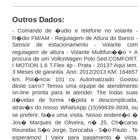
Outros Dados:
- Comando de �udio e telefone no volante -
R�dio FM/AM - Regulagem de Altura do Banco -
Sensor de estacionamento - Volante com
regulagem de altura - Volante Multifun��o + A
procura de um VolksWagen Polo Sed.COMFORT.
I MOTION 1.6 T.Flex 4p - Prata - 2013? Aqui tem.
3 Meses de garantia. Ano: 2012/2013 KM: 164657
km. Pot�ncia: 101 cv. Automatizado. Gostou
deste carro? Temos uma equipe de atendimento
on-line pronta para te atender. Tire todas suas
d�vidas de forma r�pida e descomplicada,
atrav�s do nosso WhatsApp (15)99839-3939, ou
se preferir, fa�a uma visita. Nosso endere�o �
Jos� Marques de Oliveira, n� 25, Ch�caras
Reunidas S�o Jorge, Sorocaba - S�o Paulo . Te
esperamos! | Valor para pagamento � vista.