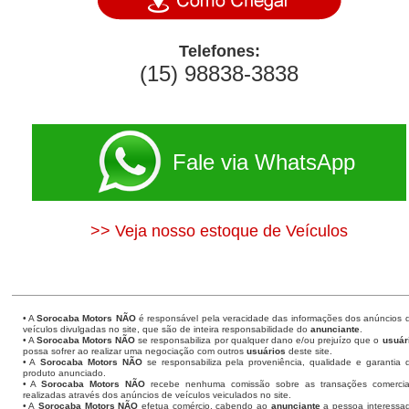
Telefones:
(15) 98838-3838
Fale via WhatsApp
>> Veja nosso estoque de Veículos
• A
Sorocaba Motors
NÃO
é responsável pela veracidade das informações dos anúncios 
veículos divulgadas no site, que são de inteira responsabilidade do
anunciante
.
• A
Sorocaba Motors
NÃO
se responsabiliza por qualquer dano e/ou prejuízo que o
usuár
possa sofrer ao realizar uma negociação com outros
usuários
deste site.
• A
Sorocaba Motors NÃO
se responsabiliza pela proveniência, qualidade e garantia 
produto anunciado.
• A
Sorocaba Motors NÃO
recebe nenhuma comissão sobre as transações comercia
realizadas através dos anúncios de veículos veiculados no site.
• A
Sorocaba Motors NÃO
efetua comércio, cabendo ao
anunciante
a pessoa interessa