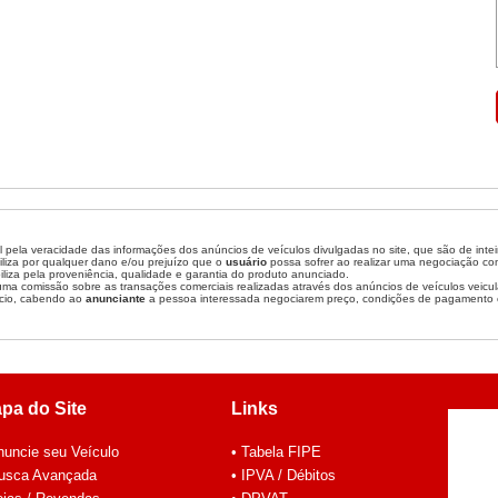
 pela veracidade das informações dos anúncios de veículos divulgadas no site, que são de inte
liza por qualquer dano e/ou prejuízo que o
usuário
possa sofrer ao realizar uma negociação c
liza pela proveniência, qualidade e garantia do produto anunciado.
a comissão sobre as transações comerciais realizadas através dos anúncios de veículos veicul
cio, cabendo ao
anunciante
a pessoa interessada negociarem preço, condições de pagamento 