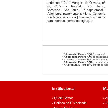
endereço é José Marques de Oliveira, nº
25, Chácaras Reunidas São Jorge,
Sorocaba - São Paulo . Te esperamos! |
Valor para pagamento à vista. Consulte
condições para troca | Nos resguardamos
para eventuais erros de digitação.
• A
Sorocaba Motors
NÃO
é responsável
• A
Sorocaba Motors
NÃO
se responsabi
• A
Sorocaba Motors NÃO
se responsabi
• A
Sorocaba Motors NÃO
recebe nenhum
• A
Sorocaba Motors NÃO
efetua comér