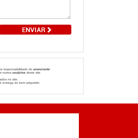
ira responsabilidade do
anunciante
.
om outros
usuários
deste site.
ados no site.
e entrega do bem adquirido.