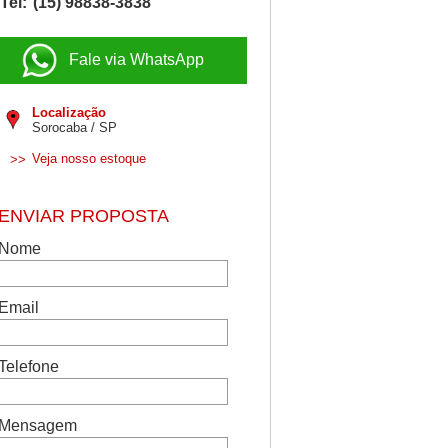
Tel:
(15) 98838-3838
Fale via WhatsApp
Localização
Sorocaba / SP
Veja nosso estoque
>>