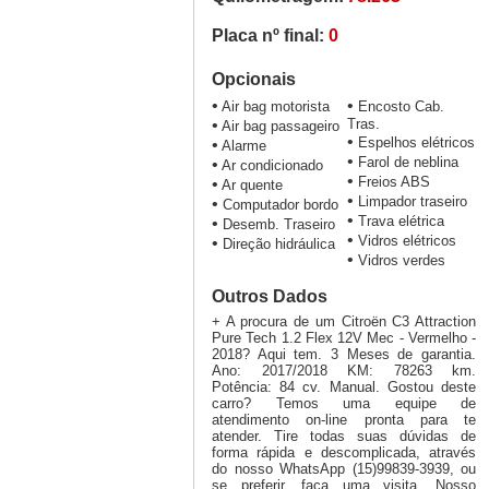
Placa nº final:
0
Opcionais
•
•
Air bag motorista
Encosto Cab.
•
Tras.
Air bag passageiro
•
Espelhos elétricos
•
Alarme
•
Farol de neblina
•
Ar condicionado
•
Freios ABS
•
Ar quente
•
Limpador traseiro
•
Computador bordo
•
Trava elétrica
•
Desemb. Traseiro
•
Vidros elétricos
•
Direção hidráulica
•
Vidros verdes
Outros Dados
+ A procura de um Citroën C3 Attraction
Pure Tech 1.2 Flex 12V Mec - Vermelho -
2018? Aqui tem. 3 Meses de garantia.
Ano: 2017/2018 KM: 78263 km.
Potência: 84 cv. Manual. Gostou deste
carro? Temos uma equipe de
atendimento on-line pronta para te
atender. Tire todas suas dúvidas de
forma rápida e descomplicada, através
do nosso WhatsApp (15)99839-3939, ou
se preferir, faça uma visita. Nosso