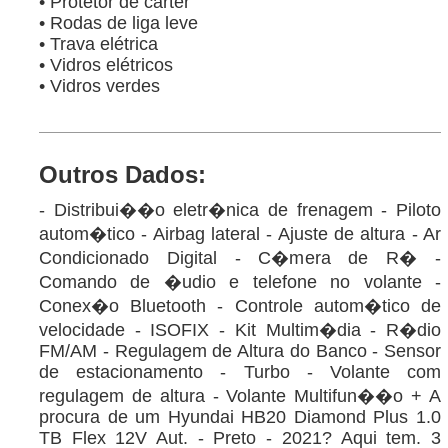
• Protetor de cárter
• Rodas de liga leve
• Trava elétrica
• Vidros elétricos
• Vidros verdes
Outros Dados:
- Distribui��o eletr�nica de frenagem - Piloto
autom�tico - Airbag lateral - Ajuste de altura - Ar
Condicionado Digital - C�mera de R� -
Comando de �udio e telefone no volante -
Conex�o Bluetooth - Controle autom�tico de
velocidade - ISOFIX - Kit Multim�dia - R�dio
FM/AM - Regulagem de Altura do Banco - Sensor
de estacionamento - Turbo - Volante com
regulagem de altura - Volante Multifun��o + A
procura de um Hyundai HB20 Diamond Plus 1.0
TB Flex 12V Aut. - Preto - 2021? Aqui tem. 3