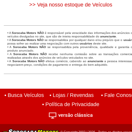
>> Veja nosso estoque de Veículos
• A
Sorocaba Motors
NÃO
é responsável pela veracidade das informações dos anúncios 
veículos divulgadas no site, que são de inteira responsabilidade do
anunciante
.
• A
Sorocaba Motors
NÃO
se responsabiliza por qualquer dano e/ou prejuízo que o
usuár
possa sofrer ao realizar uma negociação com outros
usuários
deste site.
• A
Sorocaba Motors NÃO
se responsabiliza pela proveniência, qualidade e garantia 
produto anunciado.
• A
Sorocaba Motors NÃO
recebe nenhuma comissão sobre as transações comercia
realizadas através dos anúncios de veículos veiculados no site.
• A
Sorocaba Motors NÃO
efetua comércio, cabendo ao
anunciante
a pessoa interessa
negociarem preço, condições de pagamento e entrega do bem adquirido.