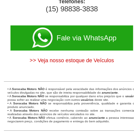
Telefones:
(15) 98838-3838
Fale via WhatsApp
>> Veja nosso estoque de Veículos
• A
Sorocaba Motors
NÃO
é responsável pela veracidade das informações dos anúncios 
veículos divulgadas no site, que são de inteira responsabilidade do
anunciante
.
• A
Sorocaba Motors
NÃO
se responsabiliza por qualquer dano e/ou prejuízo que o
usuár
possa sofrer ao realizar uma negociação com outros
usuários
deste site.
• A
Sorocaba Motors NÃO
se responsabiliza pela proveniência, qualidade e garantia 
produto anunciado.
• A
Sorocaba Motors NÃO
recebe nenhuma comissão sobre as transações comercia
realizadas através dos anúncios de veículos veiculados no site.
• A
Sorocaba Motors NÃO
efetua comércio, cabendo ao
anunciante
a pessoa interessa
negociarem preço, condições de pagamento e entrega do bem adquirido.