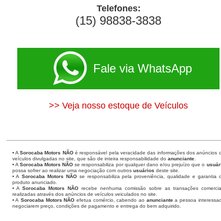
Telefones:
(15) 98838-3838
Fale via WhatsApp
>> Veja nosso estoque de Veículos
• A
Sorocaba Motors
NÃO
é responsável pela veracidade das informações dos anúncios 
veículos divulgadas no site, que são de inteira responsabilidade do
anunciante
.
• A
Sorocaba Motors
NÃO
se responsabiliza por qualquer dano e/ou prejuízo que o
usuár
possa sofrer ao realizar uma negociação com outros
usuários
deste site.
• A
Sorocaba Motors NÃO
se responsabiliza pela proveniência, qualidade e garantia 
produto anunciado.
• A
Sorocaba Motors NÃO
recebe nenhuma comissão sobre as transações comercia
realizadas através dos anúncios de veículos veiculados no site.
• A
Sorocaba Motors NÃO
efetua comércio, cabendo ao
anunciante
a pessoa interessa
negociarem preço, condições de pagamento e entrega do bem adquirido.