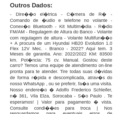
Outros Dados:
- Dire��o el�trica - C�mera de R� -
Comando de �udio e telefone no volante -
Conex�o Bluetooth - Kit Multim�dia - R�dio
FM/AM - Regulagem de Altura do Banco - Volante
com regulagem de altura - Volante Multifun��o
+ A procura de um Hyundai HB20 Evolution 1.0
Flex 12V Mec. - Branco - 2022? Aqui tem. 3
Meses de garantia. Ano: 2022/2022 KM: 83500
km. Pot�ncia: 75 cv. Manual. Gostou deste
carro? Temos uma equipe de atendimento on-line
pronta para te atender. Tire todas suas d�vidas
de forma r�pida e descomplicada, atrav�s do
nosso WhatsApp , ou se preferir, fa�a uma visita.
Nosso endere�o � Adolfo Frederico Schleifer,
n� 361, Vila Elza, Sorocaba - S�o Paulo . Te
esperamos! | Valor para pagamento � vista.
Consulte condi��es para troca | Nos
resguardamos para eventuais erros de