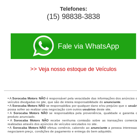
Telefones:
(15) 98838-3838
Fale via WhatsApp
>> Veja nosso estoque de Veículos
• A
Sorocaba Motors
NÃO
é responsável pela veracidade das informações dos anúncios 
veículos divulgadas no site, que são de inteira responsabilidade do
anunciante
.
• A
Sorocaba Motors
NÃO
se responsabiliza por qualquer dano e/ou prejuízo que o
usuár
possa sofrer ao realizar uma negociação com outros
usuários
deste site.
• A
Sorocaba Motors NÃO
se responsabiliza pela proveniência, qualidade e garantia 
produto anunciado.
• A
Sorocaba Motors NÃO
recebe nenhuma comissão sobre as transações comercia
realizadas através dos anúncios de veículos veiculados no site.
• A
Sorocaba Motors NÃO
efetua comércio, cabendo ao
anunciante
a pessoa interessa
negociarem preço, condições de pagamento e entrega do bem adquirido.