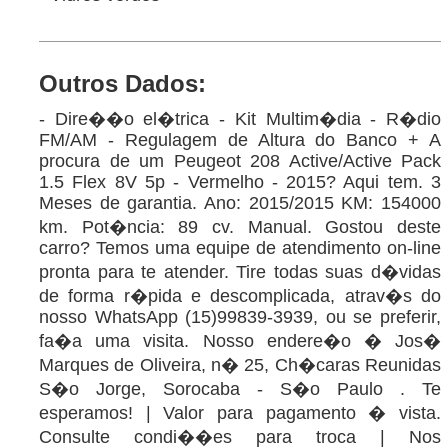
Outros Dados:
- Dire��o el�trica - Kit Multim�dia - R�dio
FM/AM - Regulagem de Altura do Banco + A
procura de um Peugeot 208 Active/Active Pack
1.5 Flex 8V 5p - Vermelho - 2015? Aqui tem. 3
Meses de garantia. Ano: 2015/2015 KM: 154000
km. Pot�ncia: 89 cv. Manual. Gostou deste
carro? Temos uma equipe de atendimento on-line
pronta para te atender. Tire todas suas d�vidas
de forma r�pida e descomplicada, atrav�s do
nosso WhatsApp (15)99839-3939, ou se preferir,
fa�a uma visita. Nosso endere�o � Jos�
Marques de Oliveira, n� 25, Ch�caras Reunidas
S�o Jorge, Sorocaba - S�o Paulo . Te
esperamos! | Valor para pagamento � vista.
Consulte condi��es para troca | Nos