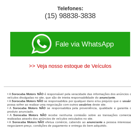
Telefones:
(15) 98838-3838
Fale via WhatsApp
>> Veja nosso estoque de Veículos
• A
Sorocaba Motors
NÃO
é responsável pela veracidade das informações dos anúncios 
veículos divulgadas no site, que são de inteira responsabilidade do
anunciante
.
• A
Sorocaba Motors
NÃO
se responsabiliza por qualquer dano e/ou prejuízo que o
usuár
possa sofrer ao realizar uma negociação com outros
usuários
deste site.
• A
Sorocaba Motors NÃO
se responsabiliza pela proveniência, qualidade e garantia 
produto anunciado.
• A
Sorocaba Motors NÃO
recebe nenhuma comissão sobre as transações comercia
realizadas através dos anúncios de veículos veiculados no site.
• A
Sorocaba Motors NÃO
efetua comércio, cabendo ao
anunciante
a pessoa interessa
negociarem preço, condições de pagamento e entrega do bem adquirido.