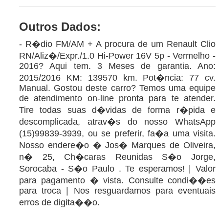
Outros Dados:
- R�dio FM/AM + A procura de um Renault Clio
RN/Aliz�/Expr./1.0 Hi-Power 16V 5p - Vermelho -
2016? Aqui tem. 3 Meses de garantia. Ano:
2015/2016 KM: 139570 km. Pot�ncia: 77 cv.
Manual. Gostou deste carro? Temos uma equipe
de atendimento on-line pronta para te atender.
Tire todas suas d�vidas de forma r�pida e
descomplicada, atrav�s do nosso WhatsApp
(15)99839-3939, ou se preferir, fa�a uma visita.
Nosso endere�o � Jos� Marques de Oliveira,
n� 25, Ch�caras Reunidas S�o Jorge,
Sorocaba - S�o Paulo . Te esperamos! | Valor
para pagamento � vista. Consulte condi��es
para troca | Nos resguardamos para eventuais
erros de digita��o.