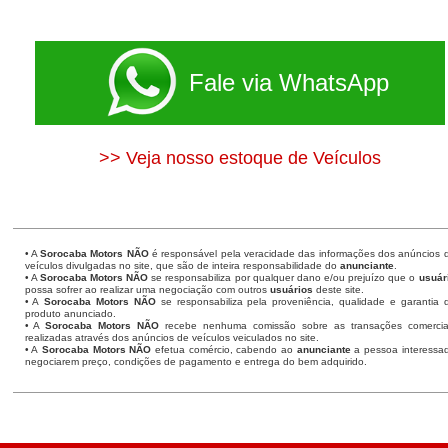
Fale via WhatsApp
>> Veja nosso estoque de Veículos
• A
Sorocaba Motors
NÃO
é responsável pela veracidade das informações dos anúncios 
veículos divulgadas no site, que são de inteira responsabilidade do
anunciante
.
• A
Sorocaba Motors
NÃO
se responsabiliza por qualquer dano e/ou prejuízo que o
usuár
possa sofrer ao realizar uma negociação com outros
usuários
deste site.
• A
Sorocaba Motors NÃO
se responsabiliza pela proveniência, qualidade e garantia 
produto anunciado.
• A
Sorocaba Motors NÃO
recebe nenhuma comissão sobre as transações comercia
realizadas através dos anúncios de veículos veiculados no site.
• A
Sorocaba Motors NÃO
efetua comércio, cabendo ao
anunciante
a pessoa interessa
negociarem preço, condições de pagamento e entrega do bem adquirido.