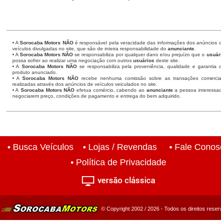
• A
Sorocaba Motors
NÃO
é responsável pela veracidade das informações dos anúncios 
veículos divulgadas no site, que são de inteira responsabilidade do
anunciante
.
• A
Sorocaba Motors
NÃO
se responsabiliza por qualquer dano e/ou prejuízo que o
usuár
possa sofrer ao realizar uma negociação com outros
usuários
deste site.
• A
Sorocaba Motors NÃO
se responsabiliza pela proveniência, qualidade e garantia 
produto anunciado.
• A
Sorocaba Motors NÃO
recebe nenhuma comissão sobre as transações comercia
realizadas através dos anúncios de veículos veiculados no site.
• A
Sorocaba Motors NÃO
efetua comércio, cabendo ao
anunciante
a pessoa interessa
negociarem preço, condições de pagamento e entrega do bem adquirido.