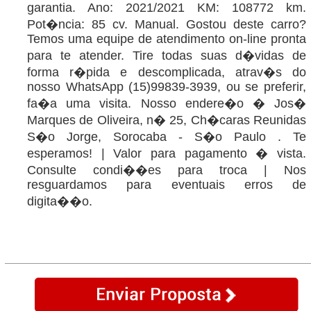
garantia. Ano: 2021/2021 KM: 108772 km.
Pot�ncia: 85 cv. Manual. Gostou deste carro?
Temos uma equipe de atendimento on-line pronta
para te atender. Tire todas suas d�vidas de
forma r�pida e descomplicada, atrav�s do
nosso WhatsApp (15)99839-3939, ou se preferir,
fa�a uma visita. Nosso endere�o � Jos�
Marques de Oliveira, n� 25, Ch�caras Reunidas
S�o Jorge, Sorocaba - S�o Paulo . Te
esperamos! | Valor para pagamento � vista.
Consulte condi��es para troca | Nos
resguardamos para eventuais erros de
digita��o.