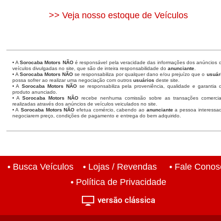
>> Veja nosso estoque de Veículos
• A
Sorocaba Motors
NÃO
é responsável pela veracidade das informações dos anúncios 
veículos divulgadas no site, que são de inteira responsabilidade do
anunciante
.
• A
Sorocaba Motors
NÃO
se responsabiliza por qualquer dano e/ou prejuízo que o
usuár
possa sofrer ao realizar uma negociação com outros
usuários
deste site.
• A
Sorocaba Motors NÃO
se responsabiliza pela proveniência, qualidade e garantia 
produto anunciado.
• A
Sorocaba Motors NÃO
recebe nenhuma comissão sobre as transações comercia
realizadas através dos anúncios de veículos veiculados no site.
• A
Sorocaba Motors NÃO
efetua comércio, cabendo ao
anunciante
a pessoa interessa
negociarem preço, condições de pagamento e entrega do bem adquirido.