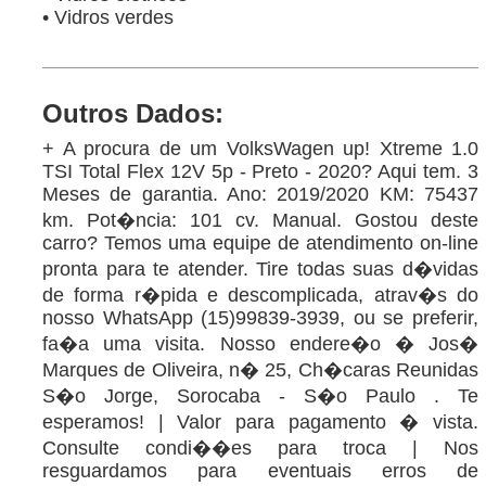
• Vidros verdes
Outros Dados:
+ A procura de um VolksWagen up! Xtreme 1.0
TSI Total Flex 12V 5p - Preto - 2020? Aqui tem. 3
Meses de garantia. Ano: 2019/2020 KM: 75437
km. Pot�ncia: 101 cv. Manual. Gostou deste
carro? Temos uma equipe de atendimento on-line
pronta para te atender. Tire todas suas d�vidas
de forma r�pida e descomplicada, atrav�s do
nosso WhatsApp (15)99839-3939, ou se preferir,
fa�a uma visita. Nosso endere�o � Jos�
Marques de Oliveira, n� 25, Ch�caras Reunidas
S�o Jorge, Sorocaba - S�o Paulo . Te
esperamos! | Valor para pagamento � vista.
Consulte condi��es para troca | Nos
resguardamos para eventuais erros de