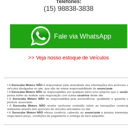
Telefones:
(15) 98838-3838
Fale via WhatsApp
>> Veja nosso estoque de Veículos
• A
Sorocaba Motors
NÃO
é responsável pela veracidade das informações dos anúncios 
veículos divulgadas no site, que são de inteira responsabilidade do
anunciante
.
• A
Sorocaba Motors
NÃO
se responsabiliza por qualquer dano e/ou prejuízo que o
usuár
possa sofrer ao realizar uma negociação com outros
usuários
deste site.
• A
Sorocaba Motors NÃO
se responsabiliza pela proveniência, qualidade e garantia 
produto anunciado.
• A
Sorocaba Motors NÃO
recebe nenhuma comissão sobre as transações comercia
realizadas através dos anúncios de veículos veiculados no site.
• A
Sorocaba Motors NÃO
efetua comércio, cabendo ao
anunciante
a pessoa interessa
negociarem preço, condições de pagamento e entrega do bem adquirido.