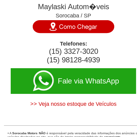
Maylaski Autom�veis
Sorocaba / SP
Telefones:
(15) 3327-3020
(15) 98128-4939
Fale via WhatsApp
>> Veja nosso estoque de Veículos
• A
Sorocaba Motors
NÃO
é responsável pela veracidade das informações dos anúncios 
veículos divulgadas no site, que são de inteira responsabilidade do
anunciante
.