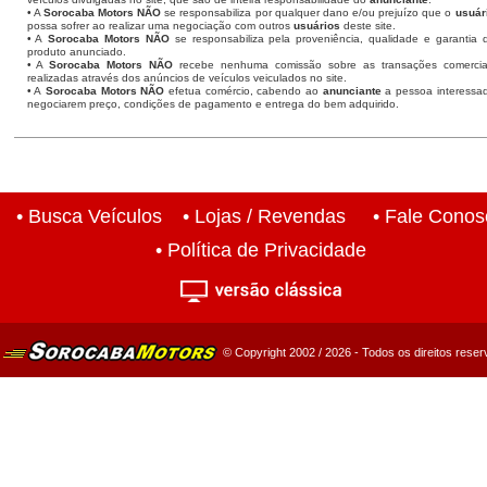
• A
Sorocaba Motors
NÃO
se responsabiliza por qualquer dano e/ou prejuízo que o
usuár
possa sofrer ao realizar uma negociação com outros
usuários
deste site.
• A
Sorocaba Motors NÃO
se responsabiliza pela proveniência, qualidade e garantia 
produto anunciado.
• A
Sorocaba Motors NÃO
recebe nenhuma comissão sobre as transações comercia
realizadas através dos anúncios de veículos veiculados no site.
• A
Sorocaba Motors NÃO
efetua comércio, cabendo ao
anunciante
a pessoa interessa
negociarem preço, condições de pagamento e entrega do bem adquirido.