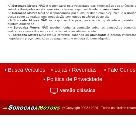
• A
Sorocaba Motors
NÃO
é responsável pela veracidade das informações dos anúncios 
veículos divulgadas no site, que são de inteira responsabilidade do
anunciante
.
• A
Sorocaba Motors
NÃO
se responsabiliza por qualquer dano e/ou prejuízo que o
usuár
possa sofrer ao realizar uma negociação com outros
usuários
deste site.
• A
Sorocaba Motors NÃO
se responsabiliza pela proveniência, qualidade e garantia 
produto anunciado.
• A
Sorocaba Motors NÃO
recebe nenhuma comissão sobre as transações comercia
realizadas através dos anúncios de veículos veiculados no site.
• A
Sorocaba Motors NÃO
efetua comércio, cabendo ao
anunciante
a pessoa interessa
negociarem preço, condições de pagamento e entrega do bem adquirido.