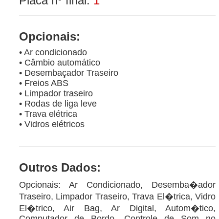
Placa nº final:
1
Opcionais:
• Ar condicionado
• Câmbio automático
• Desembaçador Traseiro
• Freios ABS
• Limpador traseiro
• Rodas de liga leve
• Trava elétrica
• Vidros elétricos
Outros Dados:
Opcionais: Ar Condicionado, Desemba�ador
Traseiro, Limpador Traseiro, Trava El�trica, Vidro
El�trico, Air Bag, Ar Digital, Autom�tico,
Computador de Bordo, Controle de Som no