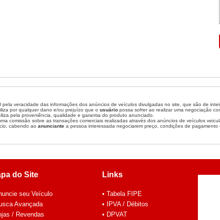
 pela veracidade das informações dos anúncios de veículos divulgadas no site, que são de inte
liza por qualquer dano e/ou prejuízo que o
usuário
possa sofrer ao realizar uma negociação c
liza pela proveniência, qualidade e garantia do produto anunciado.
a comissão sobre as transações comerciais realizadas através dos anúncios de veículos veicul
cio, cabendo ao
anunciante
a pessoa interessada negociarem preço, condições de pagamento 