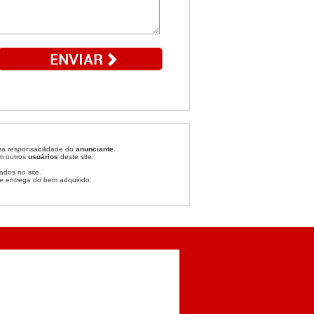
ira responsabilidade do
anunciante
.
om outros
usuários
deste site.
ados no site.
e entrega do bem adquirido.