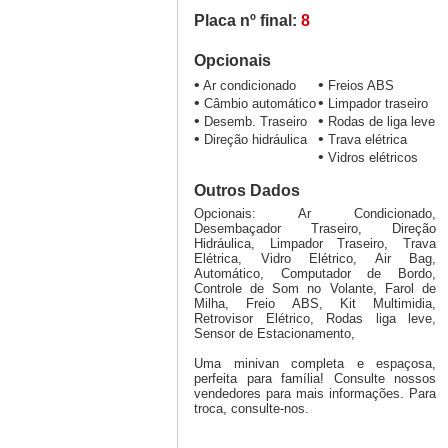
Placa nº final:
8
Opcionais
•
•
Ar condicionado
Freios ABS
•
•
Câmbio automático
Limpador traseiro
•
•
Desemb. Traseiro
Rodas de liga leve
•
•
Direção hidráulica
Trava elétrica
•
Vidros elétricos
Outros Dados
Opcionais: Ar Condicionado,
Desembaçador Traseiro, Direção
Hidráulica, Limpador Traseiro, Trava
Elétrica, Vidro Elétrico, Air Bag,
Automático, Computador de Bordo,
Controle de Som no Volante, Farol de
Milha, Freio ABS, Kit Multimidia,
Retrovisor Elétrico, Rodas liga leve,
Sensor de Estacionamento,
Uma minivan completa e espaçosa,
perfeita para família! Consulte nossos
vendedores para mais informações. Para
troca, consulte-nos.