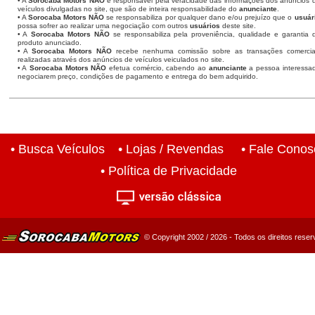
• A
Sorocaba Motors
NÃO
é responsável pela veracidade das informações dos anúncios 
veículos divulgadas no site, que são de inteira responsabilidade do
anunciante
.
• A
Sorocaba Motors
NÃO
se responsabiliza por qualquer dano e/ou prejuízo que o
usuár
possa sofrer ao realizar uma negociação com outros
usuários
deste site.
• A
Sorocaba Motors NÃO
se responsabiliza pela proveniência, qualidade e garantia 
produto anunciado.
• A
Sorocaba Motors NÃO
recebe nenhuma comissão sobre as transações comercia
realizadas através dos anúncios de veículos veiculados no site.
• A
Sorocaba Motors NÃO
efetua comércio, cabendo ao
anunciante
a pessoa interessa
negociarem preço, condições de pagamento e entrega do bem adquirido.