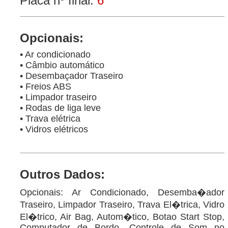
Placa nº final:
6
Opcionais:
• Ar condicionado
• Câmbio automático
• Desembaçador Traseiro
• Freios ABS
• Limpador traseiro
• Rodas de liga leve
• Trava elétrica
• Vidros elétricos
Outros Dados:
Opcionais: Ar Condicionado, Desemba�ador
Traseiro, Limpador Traseiro, Trava El�trica, Vidro
El�trico, Air Bag, Autom�tico, Botao Start Stop,
Computador de Bordo, Controle de Som no