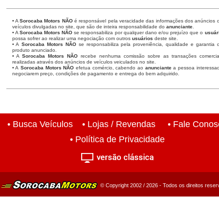
• A
Sorocaba Motors
NÃO
é responsável pela veracidade das informações dos anúncios 
veículos divulgadas no site, que são de inteira responsabilidade do
anunciante
.
• A
Sorocaba Motors
NÃO
se responsabiliza por qualquer dano e/ou prejuízo que o
usuár
possa sofrer ao realizar uma negociação com outros
usuários
deste site.
• A
Sorocaba Motors NÃO
se responsabiliza pela proveniência, qualidade e garantia 
produto anunciado.
• A
Sorocaba Motors NÃO
recebe nenhuma comissão sobre as transações comercia
realizadas através dos anúncios de veículos veiculados no site.
• A
Sorocaba Motors NÃO
efetua comércio, cabendo ao
anunciante
a pessoa interessa
negociarem preço, condições de pagamento e entrega do bem adquirido.