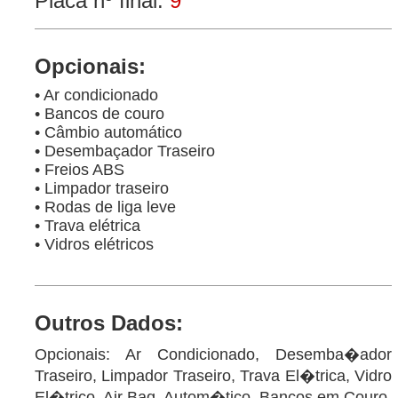
Placa nº final:
9
Opcionais:
• Ar condicionado
• Bancos de couro
• Câmbio automático
• Desembaçador Traseiro
• Freios ABS
• Limpador traseiro
• Rodas de liga leve
• Trava elétrica
• Vidros elétricos
Outros Dados:
Opcionais: Ar Condicionado, Desemba�ador
Traseiro, Limpador Traseiro, Trava El�trica, Vidro
El�trico, Air Bag, Autom�tico, Bancos em Couro,