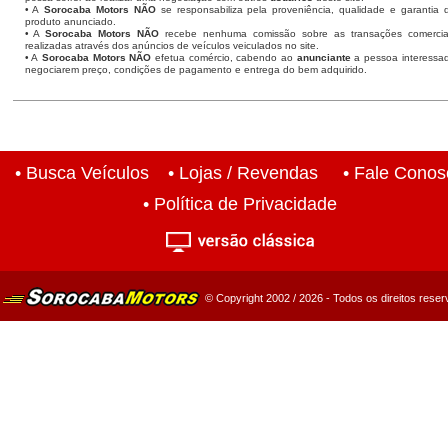
• A
Sorocaba Motors NÃO
se responsabiliza pela proveniência, qualidade e garantia 
produto anunciado.
• A
Sorocaba Motors NÃO
recebe nenhuma comissão sobre as transações comercia
realizadas através dos anúncios de veículos veiculados no site.
• A
Sorocaba Motors NÃO
efetua comércio, cabendo ao
anunciante
a pessoa interessa
negociarem preço, condições de pagamento e entrega do bem adquirido.