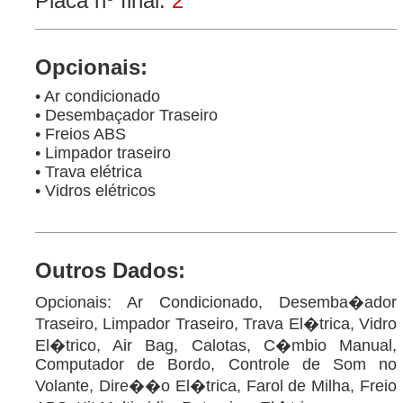
Placa nº final:
2
Opcionais:
• Ar condicionado
• Desembaçador Traseiro
• Freios ABS
• Limpador traseiro
• Trava elétrica
• Vidros elétricos
Outros Dados:
Opcionais: Ar Condicionado, Desemba�ador
Traseiro, Limpador Traseiro, Trava El�trica, Vidro
El�trico, Air Bag, Calotas, C�mbio Manual,
Computador de Bordo, Controle de Som no
Volante, Dire��o El�trica, Farol de Milha, Freio