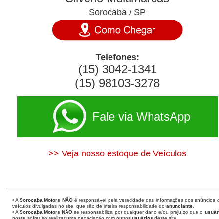
Sorocaba / SP
Telefones:
(15) 3042-1341
(15) 98103-3278
Fale via WhatsApp
>> Veja nosso estoque de Veículos
• A
Sorocaba Motors
NÃO
é responsável pela veracidade das informações dos anúncios 
veículos divulgadas no site, que são de inteira responsabilidade do
anunciante
.
• A
Sorocaba Motors
NÃO
se responsabiliza por qualquer dano e/ou prejuízo que o
usuár
possa sofrer ao realizar uma negociação com outros
usuários
deste site.