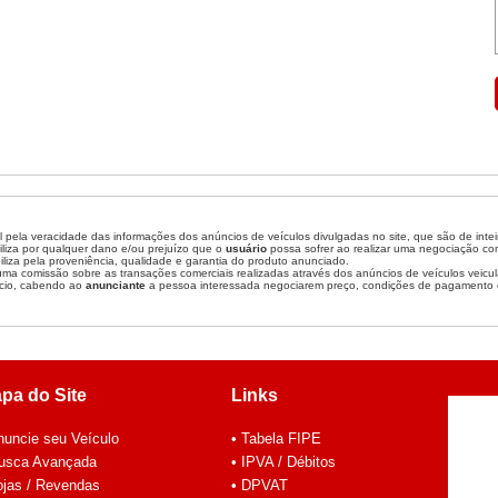
 pela veracidade das informações dos anúncios de veículos divulgadas no site, que são de inte
liza por qualquer dano e/ou prejuízo que o
usuário
possa sofrer ao realizar uma negociação c
liza pela proveniência, qualidade e garantia do produto anunciado.
a comissão sobre as transações comerciais realizadas através dos anúncios de veículos veicul
cio, cabendo ao
anunciante
a pessoa interessada negociarem preço, condições de pagamento 