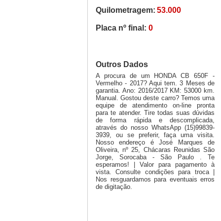
Quilometragem:
53.000
Placa nº final:
0
Outros Dados
A procura de um HONDA CB 650F -
Vermelho - 2017? Aqui tem. 3 Meses de
garantia. Ano: 2016/2017 KM: 53000 km.
Manual. Gostou deste carro? Temos uma
equipe de atendimento on-line pronta
para te atender. Tire todas suas dúvidas
de forma rápida e descomplicada,
através do nosso WhatsApp (15)99839-
3939, ou se preferir, faça uma visita.
Nosso endereço é José Marques de
Oliveira, nº 25, Chácaras Reunidas São
Jorge, Sorocaba - São Paulo . Te
esperamos! | Valor para pagamento à
vista. Consulte condições para troca |
Nos resguardamos para eventuais erros
de digitação.