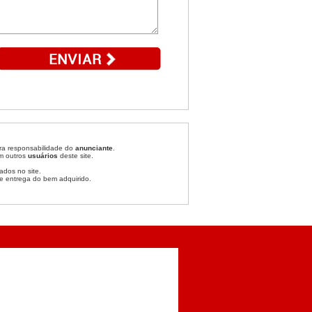
ira responsabilidade do
anunciante
.
om outros
usuários
deste site.
ados no site.
e entrega do bem adquirido.