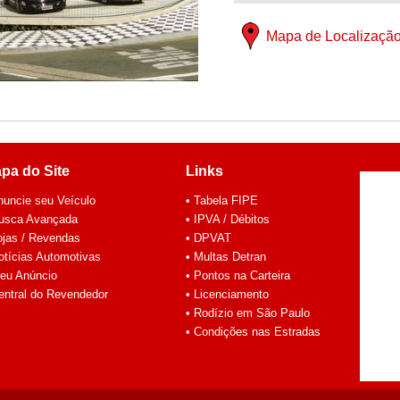
Mapa de Localizaçã
pa do Site
Links
nuncie seu Veículo
• Tabela FIPE
Busca Avançada
• IPVA / Débitos
ojas / Revendas
• DPVAT
otícias Automotivas
• Multas Detran
eu Anúncio
• Pontos na Carteira
entral do Revendedor
• Licenciamento
• Rodízio em São Paulo
• Condições nas Estradas