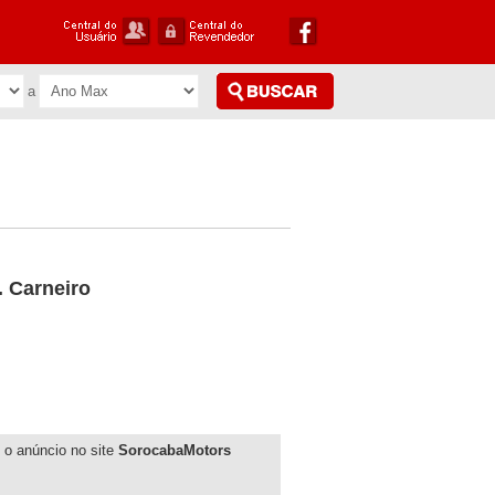
. Carneiro
to o anúncio no site
SorocabaMotors