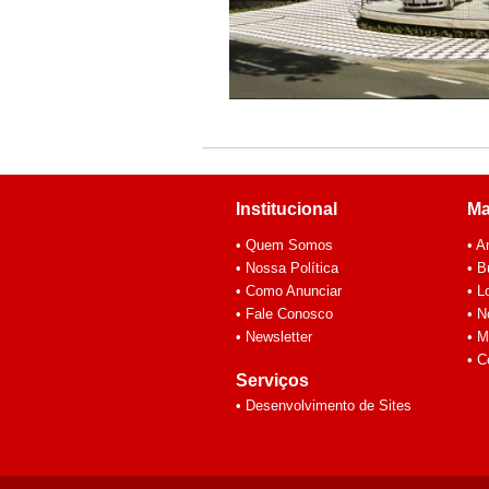
Institucional
Ma
• Quem Somos
• A
• Nossa Política
• 
• Como Anunciar
• L
• Fale Conosco
• N
• Newsletter
• M
• C
Serviços
• Desenvolvimento de Sites