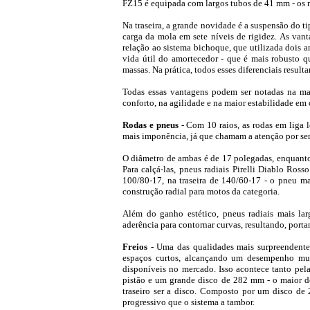
FZ15 é equipada com largos tubos de 41 mm - os
Na traseira, a grande novidade é a suspensão do t
carga da mola em sete níveis de rigidez. As van
relação ao sistema bichoque, que utilizada dois am
vida útil do amortecedor - que é mais robusto q
massas. Na prática, todos esses diferenciais resul
Todas essas vantagens podem ser notadas na ma
conforto, na agilidade e na maior estabilidade em 
Rodas e pneus
- Com 10 raios, as rodas em liga 
mais imponência, já que chamam a atenção por sere
O diâmetro de ambas é de 17 polegadas, enquanto a
Para calçá-las, pneus radiais Pirelli Diablo Ros
100/80-17, na traseira de 140/60-17 - o pneu ma
construção radial para motos da categoria.
Além do ganho estético, pneus radiais mais la
aderência para contornar curvas, resultando, port
Freios
- Uma das qualidades mais surpreendent
espaços curtos, alcançando um desempenho muit
disponíveis no mercado. Isso acontece tanto pe
pistão e um grande disco de 282 mm - o maior de
traseiro ser a disco. Composto por um disco de 
progressivo que o sistema a tambor.