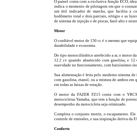
O painel conta com a exclusiva função ECO, idea
indica o momento de pilotagem em que o consum
um útil indicador de marcha, que facilita a c
hodômetro total e dois parciais, relógio e as lu
de sistema de injeção e de piscas, farol alto e neutr
Motor
O confiável motor de 150 cc é o mesmo que equip
durabilidade e economia.
Do tipo monocilíndrico arrefecido a ar, o motor 
12.2 cv quando abastecido com gasolina, e 12.
suavidade no funcionamento, com baixíssimos índ
Sua alimentação é feita pelo moderno sistema de 
com gasolina, etanol, ou a mistura de ambos em q
em todas as faixas de rotação.
O motor da FAZER FZ15 conta com o YRCS (Y
motocicletas Yamaha, que tem a função de potenci
desempenho da motocicleta seja otimizado.
Completa o conjunto motriz, o escapamento. Ele 
controle de emissões, e sua inspiração deriva da
Conforto