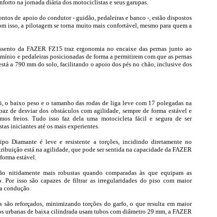
orto na jornada diária dos motociclistas e seus garupas.
os de apoio do condutor - guidão, pedaleiras e banco -, estão dispostos
m isso, a pilotagem se torna muito mais confortável, mesmo para quem a
 assento da FAZER FZ15 traz ergonomia no encaixe das pernas junto ao
umínio e pedaleiras posicionadas de forma a permitirem com que as pernas
tá a 790 mm do solo, facilitando o apoio dos pés no chão, inclusive dos
, o baixo peso e o tamanho das rodas de liga leve com 17 polegadas na
paz de desviar dos obstáculos com agilidade, sempre de forma estável e
mos freios. Tudo isso faz dela uma motocicleta fácil e segura de ser
as iniciantes até os mais experientes.
ipo Diamante é leve e resistente a torções, incidindo diretamente no
ribuição está na agilidade, que pode ser sentida na capacidade da FAZER
forma estável.
o nitidamente mais robustas quando comparadas às que equipam as
 Por isso são capazes de filtrar as irregularidades do piso com maior
na condução.
es são reforçados, minimizando torções do garfo, o que resulta em maior
tos urbanas de baixa cilindrada usam tubos com diâmetro 29 mm, a FAZER