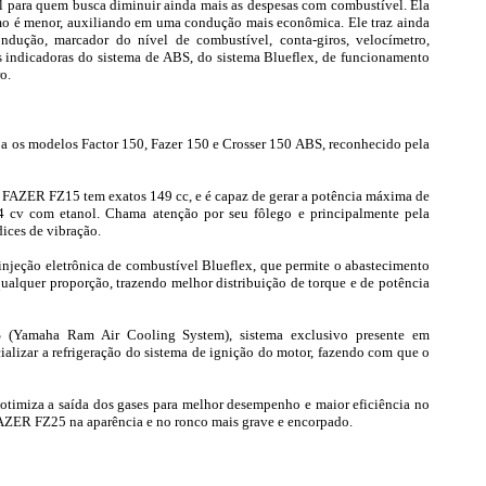
l para quem busca diminuir ainda mais as despesas com combustível. Ela
o é menor, auxiliando em uma condução mais econômica. Ele traz ainda
ondução, marcador do nível de combustível, conta-giros, velocímetro,
zes indicadoras do sistema de ABS, do sistema Blueflex, de funcionamento
o.
a os modelos Factor 150, Fazer 150 e Crosser 150 ABS, reconhecido pela
da FAZER FZ15 tem exatos 149 cc, e é capaz de gerar a potência máxima de
4 cv com etanol. Chama atenção por seu fôlego e principalmente pela
ices de vibração.
injeção eletrônica de combustível Blueflex, que permite o abastecimento
ualquer proporção, trazendo melhor distribuição de torque e de potência
amaha Ram Air Cooling System), sistema exclusivo presente em
alizar a refrigeração do sistema de ignição do motor, fazendo com que o
otimiza a saída dos gases para melhor desempenho e maior eficiência no
 FAZER FZ25 na aparência e no ronco mais grave e encorpado.