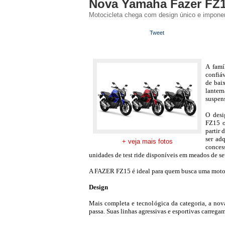
Nova Yamaha Fazer FZ
Motocicleta chega com design único e impone
Tweet
A famí
confiá
de baix
lantern
suspen
O desi
FZ15 o
partir 
ser ad
+ veja mais fotos
conces
unidades de test ride disponíveis em meados de s
A FAZER FZ15 é ideal para quem busca uma moto pa
Design
Mais completa e tecnológica da categoria, a no
passa. Suas linhas agressivas e esportivas carrega