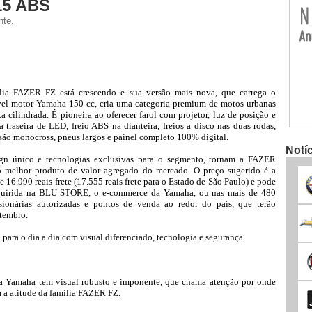
15 ABS
nte.
lia FAZER FZ está crescendo e sua versão mais nova, que carrega o
vel motor Yamaha 150 cc, cria uma categoria premium de motos urbanas
a cilindrada. É pioneira ao oferecer farol com projetor, luz de posição e
a traseira de LED, freio ABS na dianteira, freios a disco nas duas rodas,
são monocross, pneus largos e painel completo 100% digital.
Notí
gn único e tecnologias exclusivas para o segmento, tornam a FAZER
 melhor produto de valor agregado do mercado. O preço sugerido é a
de 16.990 reais frete (17.555 reais frete para o Estado de São Paulo) e pode
quirida na BLU STORE, o e-commerce da Yamaha, ou nas mais de 480
sionárias autorizadas e pontos de venda ao redor do país, que terão
etembro.
ra o dia a dia com visual diferenciado, tecnologia e segurança.
va Yamaha tem visual robusto e imponente, que chama atenção por onde
m a atitude da família FAZER FZ.