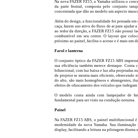
Na nova FAZER FZ15, a Yamaha utilizou o conceit
da parte frontal, composta pelo conjunto tanq
concentrada que dão ao modelo um aspecto muscu
Além do design, a funcionalidade foi pensada em 
caça, fazem uso ativo do fluxo de ar para ajudar a
ao redor da direção, a FAZER FZ15 não possui lac
combustível em seu centro. O layout que coloc
próximo ao painel, facilita o acesso e é mais um 
Farol e lanterna
O conjunto óptico da FAZER FZ15 ABS impressio
sua eficiência também merece destaque. Conta c
bifuncional, com luz baixa e luz alta projetadas n
de projetor se mostra mais eficiente, oferecendo 
do alto, são mais homogêneos e abrangentes, il
efeitos de ofuscamento dos veículos que trafegam 
O modelo conta ainda com lampejador de faro
fundamental para ser visto na condução noturna.
Painel
Na FAZER FZ15 ABS, o painel multifuncional é o 
modernidade da nova Yamaha. Sua iluminação é
display, facilitando a leitura na pilotagem diurna 