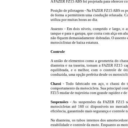
A FAZER FZ15 ABS foi projetada para oferecer conf
Posição de pilotagem - Na FAZER FZ15 ABS os pont
de forma a permitirem uma condução relaxada. Co
utiliza por muitas horas ao dia.
Assento - Em dois níveis, comprido e largo, o
tanque e para o garupa, que conta com alça em al
não fiquem demasiadamente dobradas. O assento es
motociclistas de baixa estatura.
Controle
A união de elementos como a geometria do chassi
dianteira e na traseira, tornam a FAZER FZ15 ca
equilibrada, e o melhor, com o controle de óti
conduzida, uma opção perfeita desde os motociclist
Chassi
- Todo fabricado em aço, o chassi do t
comportamento da motocicleta. Sua principal cont
FZ15 mudar de trajetória com grande rapidez e de 
Suspensões
- As suspensões da FAZER FZ15 sã
motocicletas até 160 cc disponíveis no mercado.
eficiência, garantindo mais segurança e controle 
Na dianteira, os tubos internos dos amortecedor
estabilidade e controle da moto. Enquanto as mo