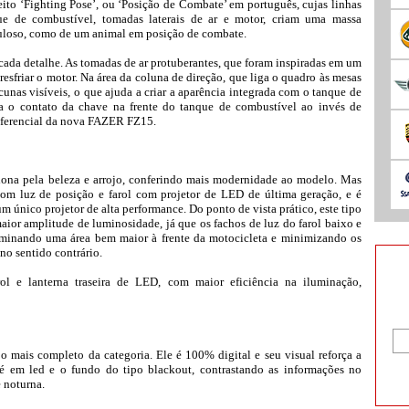
o ‘Fighting Pose’, ou ‘Posição de Combate’ em português, cujas linhas
ue de combustível, tomadas laterais de ar e motor, criam uma massa
loso, como de um animal em posição de combate.
cada detalhe. As tomadas de ar protuberantes, que foram inspiradas em um
 resfriar o motor. Na área da coluna de direção, que liga o quadro às mesas
unas visíveis, o que ajuda a criar a aparência integrada com o tanque de
a o contato da chave na frente do tanque de combustível ao invés de
diferencial da nova FAZER FZ15.
na pela beleza e arrojo, conferindo mais modernidade ao modelo. Mas
om luz de posição e farol com projetor de LED de última geração, e é
um único projetor de alta performance. Do ponto de vista prático, este tipo
maior amplitude de luminosidade, já que os fachos de luz do farol baixo e
uminando uma área bem maior à frente da motocicleta e minimizando os
no sentido contrário.
l e lanterna traseira de LED, com maior eficiência na iluminação,
mais completo da categoria. Ele é 100% digital e seu visual reforça a
 em led e o fundo do tipo blackout, contrastando as informações no
e noturna.