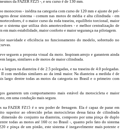
 mesmos da FAZER FZ25 -, e seu curso é de 130 mm.
ipo monocross - inédita na categoria com curso de 120 mm e ajuste de pré-
tagens desse sistema - comum nas motos de média e alta cilindrada - em
ortecedores, é o maior curso da roda traseira, equilíbrio torcional, maior
ue o sistema que utiliza dois amortecedores - e melhor centralização de
tam em mais estabilidade, maior conforto e maior segurança na pilotagem.
ior suavidade e eficiência no funcionamento do modelo, sobretudo no
curvas.
leve seguem a proposta visual da moto. Inspiram arrojo e garantem ainda
m largas, similares a de motos de maior cilindrada.
 largura na dianteira é de 2.5 polegadas, e na traseira de 4.0 polegadas.
so II com medidas similares ao da irmã maior. Na dianteira a medida é de
is largo dentre todas as motos da categoria no Brasil e o primeiro com
rgos garantem um comportamento mais estável da motocicleta e maior
anto, em uma condução mais segura.
es na FAZER FZ15 é o seu poder de frenagem. Ela é capaz de parar em
o superior ao oferecido pelas motocicletas dessa faixa de cilindrada
la dimensão do conjunto na dianteira, composto por uma pinça de duplo
ntre todas as motos até 160 cc no Brasil -, quanto pelo fato do sistema
220 e pinça de um pistão, este sistema é inegavelmente mais potente e