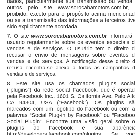
dados, particularmente sua transmissão ou venda
outros pelo site www.sorocabamotors.com.br, 
proibido, exceto para o propósito acima menciona
ou se a transmissão das informações a terceiros tiv
sido explicitamente acordada.
7. O site
www.sorocabamotors.com.br
informará 
usuário regularmente sobre os eventos especiais 
vendas e de serviços. O usuário tem o direito d
recusar o envio de mensagens sobre eventos d
vendas e de serviços.
A notificação desse direito 
recusa encontra-se anexa a todas as campanhas d
vendas e de serviços.
8. Este site usa os chamados plugins sociai
(“plugins”) da rede social Facebook, que é opera
pela Facebook Inc., 1601 S. California Ave, Palo Alt
CA 94304, USA (“Facebook”). Os plugins sã
marcados com um logotipo do Facebook ou com a
palavras “Social Plug-in by Facebook” ou “Facebo
Social Plugin”. Encontre uma visão geral sobre 
plugins do Facebook e sua aparência
http://developers.facebook.com/plugins. Se voc