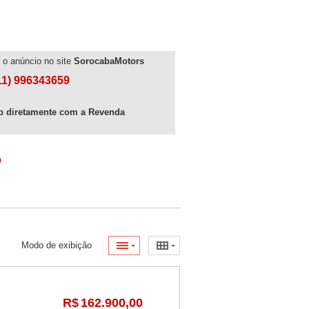
to o anúncio no site
SorocabaMotors
(11) 996343659
p diretamente com a Revenda
o
Modo de exibição
R$
162.900,00