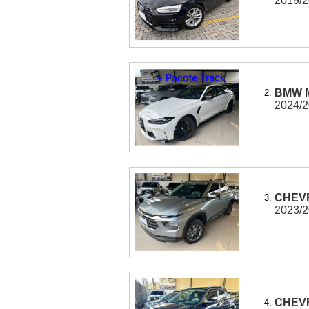
2019/20
BMW M
2.
2024/2
CHEVR
3.
2023/20
CHEVR
4.