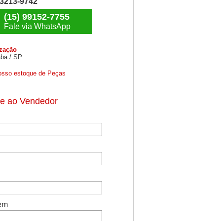
) 3213-9742
(15) 99152-7755
Fale via WhatsApp
ização
ba / SP
osso estoque de Peças