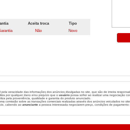
antia
Aceita troca
Tipo
arantia
Não
Novo
 pela veracidade das informações dos anúncios divulgadas no site, que são de inteira responsa
liza por qualquer dano e/ou prejuízo que o
usuário
possa sofrer ao realizar uma negociação c
liza pela proveniência, qualidade e garantia do produto anunciado.
a comissão sobre as transações comerciais realizadas através dos anúncios veiculados no site
cio, cabendo ao
anunciante
a pessoa interessada negociarem preço, condições de pagamento 