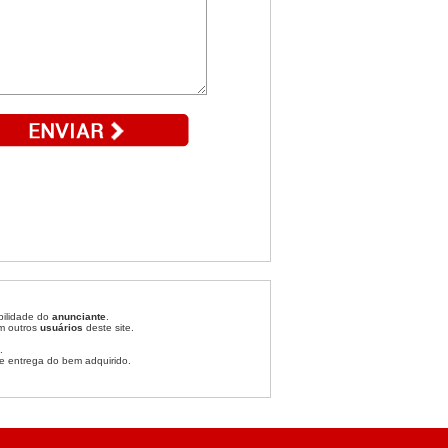
bilidade do
anunciante
.
om outros
usuários
deste site.
.
e entrega do bem adquirido.