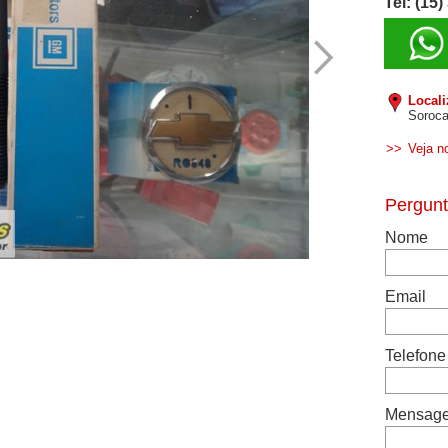
Tel: (15
Local
Soroca
>>
Veja n