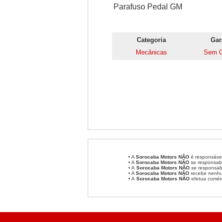
Parafuso Pedal GM
Categoria
Gar
Mecânicas
Sem G
• A
Sorocaba Motors
NÃO
é responsável
• A
Sorocaba Motors
NÃO
se responsabi
• A
Sorocaba Motors NÃO
se responsabi
• A
Sorocaba Motors NÃO
recebe nenhum
• A
Sorocaba Motors NÃO
efetua comér