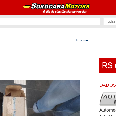
Imprimir
R$ 
M
DADOS
Autome