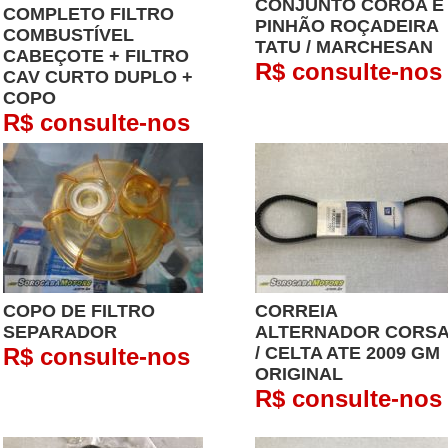
CONJUNTO COROA E
COMPLETO FILTRO
PINHÃO ROÇADEIRA
COMBUSTÍVEL
TATU / MARCHESAN
CABEÇOTE + FILTRO
R$ consulte-nos
CAV CURTO DUPLO +
COPO
R$ consulte-nos
COPO DE FILTRO
CORREIA
SEPARADOR
ALTERNADOR CORS
R$ consulte-nos
/ CELTA ATE 2009 GM
ORIGINAL
R$ consulte-nos