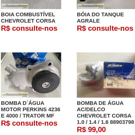
BOIA COMBUSTÍVEL
BÓIA DO TANQUE
CHEVROLET CORSA
AGRALE
R$ consulte-nos
R$ consulte-nos
BOMBA D´ÁGUA
BOMBA DE ÁGUA
MOTOR PERKINS 4236
AC/DELCO
E 4000 / TRATOR MF
CHEVROLET CORSA
R$ consulte-nos
1.0 / 1.4 / 1.6 8890379
R$ 99,00