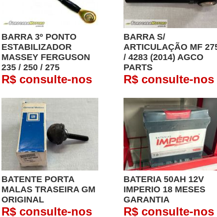
BARRA 3º PONTO
BARRA S/
ESTABILIZADOR
ARTICULAÇÃO MF 27
MASSEY FERGUSON
/ 4283 (2014) AGCO
235 / 250 / 275
PARTS
R$ consulte-nos
R$ consulte-nos
BATENTE PORTA
BATERIA 50AH 12V
MALAS TRASEIRA GM
IMPERIO 18 MESES
ORIGINAL
GARANTIA
R$ consulte-nos
R$ consulte-nos