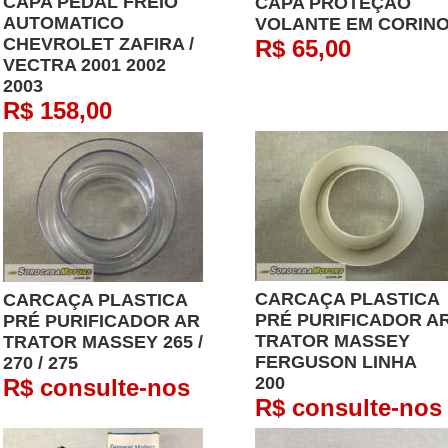
CAPA PEDAL FREIO
CAPA PROTEÇÃO
AUTOMATICO
VOLANTE EM CORIN
CHEVROLET ZAFIRA /
R$ 65,00
VECTRA 2001 2002
2003
R$ 158,00
CARCAÇA PLASTICA
CARCAÇA PLASTICA
PRÉ PURIFICADOR A
PRÉ PURIFICADOR AR
TRATOR MASSEY
TRATOR MASSEY 265 /
FERGUSON LINHA
270 / 275
200
R$ consulte-nos
R$ consulte-nos