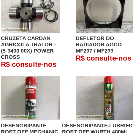
CRUZETA CARDAN
DEFLETOR DO
AGRICOLA TRATOR -
RADIADOR AGCO
(5-3400 00X) POWER
MF297 / MF299
CROSS
R$ consulte-nos
R$ consulte-nos
DESENGRIPANTE
DESENGRIPANTE.LUBRIFI
ROST OFF MECHANIC
ROST OFF WURTH 400ML