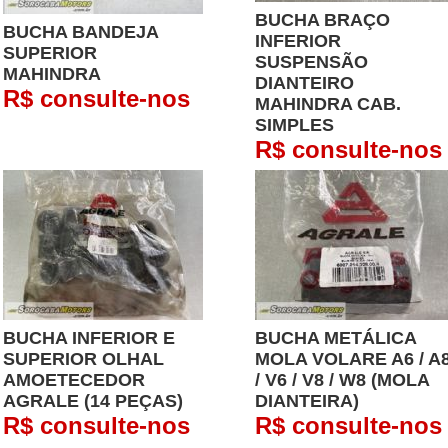
BUCHA BRAÇO
BUCHA BANDEJA
INFERIOR
SUPERIOR
SUSPENSÃO
MAHINDRA
DIANTEIRO
R$ consulte-nos
MAHINDRA CAB.
SIMPLES
R$ consulte-nos
BUCHA INFERIOR E
BUCHA METÁLICA
SUPERIOR OLHAL
MOLA VOLARE A6 / A
AMOETECEDOR
/ V6 / V8 / W8 (MOLA
AGRALE (14 PEÇAS)
DIANTEIRA)
R$ consulte-nos
R$ consulte-nos