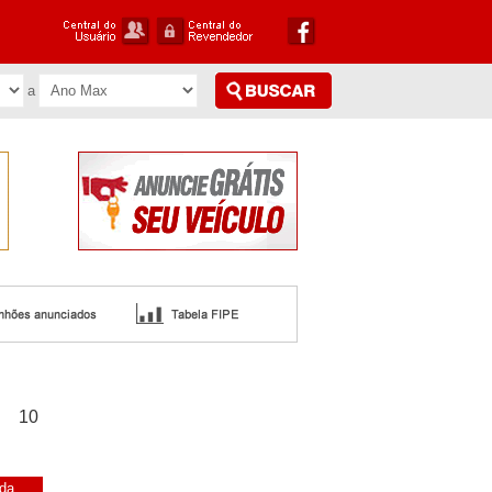
10
nda