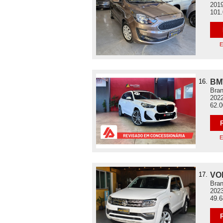
2019
101
E
16.
BM
Bran
2022
62.
E
17.
VO
Bran
2023
49.