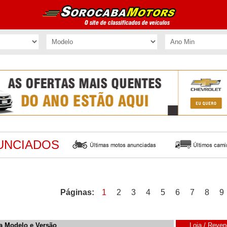
UNCIADOS
Páginas:
1
2
3
4
5
6
7
8
9
 Modelo e Versão
Loja / Reve