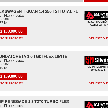
LKSWAGEN TIGUAN 1.4 250 TSI TOTAL FL
o - Flex / 4 portas
 / 2018
Iguatemi Automóv
257 km
Campinas / SP
103.990,00
R$
NVIAR PROPOSTA
VER ESTOQU
UNDAI CRETA 1.0 TGDI FLEX LIMITE
o - Flex / 4 portas
 / 2023
Silverio Multimar
519 km
Sorocaba / SP
109.800,00
R$
NVIAR PROPOSTA
VER ESTOQU
EP RENEGADE 1.3 T270 TURBO FLEX
o - Flex / 4 portas