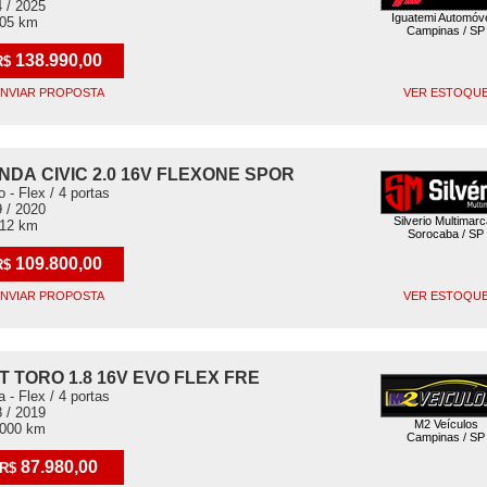
 / 2025
Iguatemi Automóv
705 km
Campinas / SP
138.990,00
R$
NVIAR PROPOSTA
VER ESTOQU
NDA CIVIC 2.0 16V FLEXONE SPOR
o - Flex / 4 portas
 / 2020
Silverio Multimar
312 km
Sorocaba / SP
109.800,00
R$
NVIAR PROPOSTA
VER ESTOQU
AT TORO 1.8 16V EVO FLEX FRE
a - Flex / 4 portas
 / 2019
M2 Veículos
.000 km
Campinas / SP
87.980,00
R$