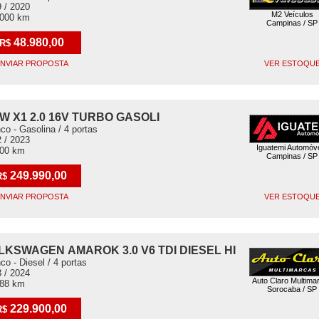
 / 2020
M2 Veículos
.000 km
Campinas / SP
48.980,00
R$
NVIAR PROPOSTA
VER ESTOQU
W X1 2.0 16V TURBO GASOLI
co - Gasolina / 4 portas
 / 2023
Iguatemi Automóv
000 km
Campinas / SP
249.990,00
R$
NVIAR PROPOSTA
VER ESTOQU
LKSWAGEN AMAROK 3.0 V6 TDI DIESEL HI
co - Diesel / 4 portas
 / 2024
Auto Claro Multima
688 km
Sorocaba / SP
229.900,00
R$