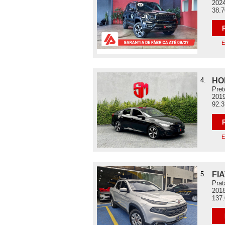
2024
38.
E
4.
HO
Pret
2019
92.
E
5.
FI
Prat
2018
137