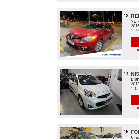
13.
RE
VERM
2016
117
E
14.
NI
Bran
2019
110
E
15.
FO
Cinz