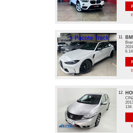
E
11.
BM
Bran
2024
6.1
E
12.
HO
CINZ
2013
134
E