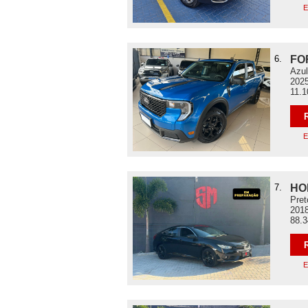
E
6.
FO
Azul
2025
11.
E
7.
HO
Pret
2018
88.
E