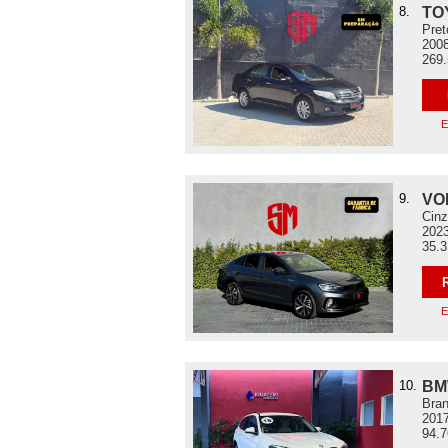
8.
TO
Pret
2008
269
E
9.
VO
Cinz
2023
35.
E
10.
BM
Bran
2017
94.