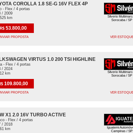
YOTA COROLLA 1.8 SE-G 16V FLEX 4P
o - Flex / 4 portas
 / 2009
Silverio Multimar
.525 km
Sorocaba / SP
53.800,00
R$
NVIAR PROPOSTA
VER ESTOQU
LKSWAGEN VIRTUS 1.0 200 TSI HIGHLINE
a - Flex / 4 portas
 / 2024
Silverio Multimar
312 km
Sorocaba / SP
109.800,00
R$
NVIAR PROPOSTA
VER ESTOQU
W X1 2.0 16V TURBO ACTIVE
co - Flex / 4 portas
 / 2018
Iguatemi Automóv
761 km
Campinas / SP