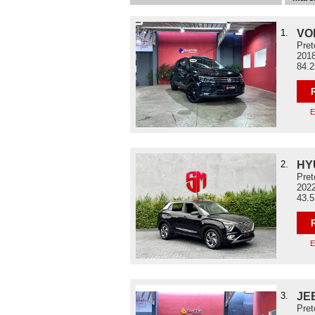
1.
VO
Pret
2018
84.
E
2.
HY
Pret
2022
43.
E
3.
JE
Pret