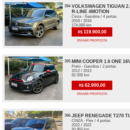
394.
VOLKSWAGEN TIGUAN 2.0
R-LINE 4MOTION
Cinza - Gasolina / 4 portas
2018 / 2018
174.000 km
119.900,00
R$
ENVIAR PROPOSTA
395.
MINI COOPER 1.6 ONE 1
Preto - Gasolina / 2 portas
2012 / 2013
82.000 km
62.900,00
R$
ENVIAR PROPOSTA
396.
JEEP RENEGADE T270 T
CINZA - Flex / 4 portas
2022 / 2022
93.950 km