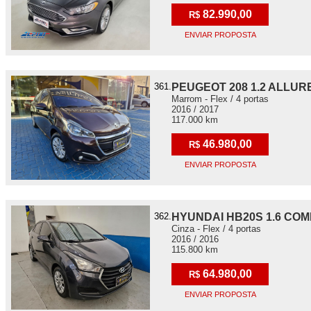
82.990,00
R$
ENVIAR PROPOSTA
361.
PEUGEOT 208 1.2 ALLUR
Marrom - Flex / 4 portas
2016 / 2017
117.000 km
46.980,00
R$
ENVIAR PROPOSTA
362.
HYUNDAI HB20S 1.6 COM
Cinza - Flex / 4 portas
2016 / 2016
115.800 km
64.980,00
R$
ENVIAR PROPOSTA