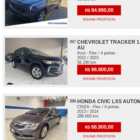
94.990,00
R$
ENVIAR PROPOSTA
397.
CHEVROLET TRACKER 1.
AU
Azul - Flex / 4 portas
2022 / 2023
56.190 km
96.900,00
R$
ENVIAR PROPOSTA
398.
HONDA CIVIC LXS AUTO
CINZA - Flex / 4 portas
2013 / 2014
288.000 km
66.900,00
R$
ENVIAR PROPOSTA