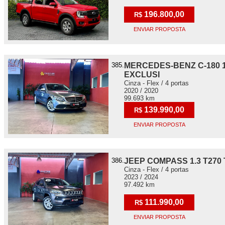
196.800,00
R$
ENVIAR PROPOSTA
385.
MERCEDES-BENZ C-180 1
EXCLUSI
Cinza - Flex / 4 portas
2020 / 2020
99.693 km
139.990,00
R$
ENVIAR PROPOSTA
386.
JEEP COMPASS 1.3 T270
Cinza - Flex / 4 portas
2023 / 2024
97.492 km
111.990,00
R$
ENVIAR PROPOSTA