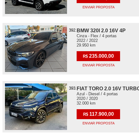
ENVIAR PROPOSTA
392.
BMW 320I 2.0 16V 4P
Cinza - Flex / 4 portas
2022 / 2022
29.950 km
235.000,00
R$
ENVIAR PROPOSTA
393.
FIAT TORO 2.0 16V TURB
Azul - Diesel / 4 portas
2020 / 2020
32.000 km
117.900,00
R$
ENVIAR PROPOSTA