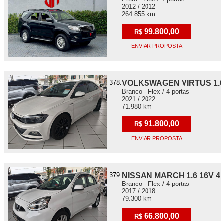
2012 / 2012
264.855 km
99.800,00
R$
ENVIAR PROPOSTA
378.
VOLKSWAGEN VIRTUS 1.0
Branco - Flex / 4 portas
2021 / 2022
71.980 km
91.800,00
R$
ENVIAR PROPOSTA
379.
NISSAN MARCH 1.6 16V 4
Branco - Flex / 4 portas
2017 / 2018
79.300 km
66.800,00
R$