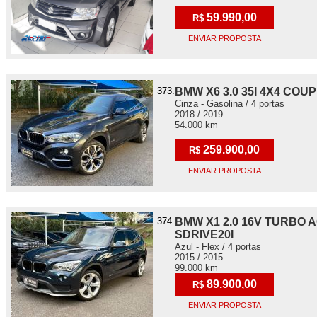
59.990,00
R$
ENVIAR PROPOSTA
373.
BMW X6 3.0 35I 4X4 COU
Cinza - Gasolina / 4 portas
2018 / 2019
54.000 km
259.900,00
R$
ENVIAR PROPOSTA
374.
BMW X1 2.0 16V TURBO 
SDRIVE20I
Azul - Flex / 4 portas
2015 / 2015
99.000 km
89.900,00
R$
ENVIAR PROPOSTA