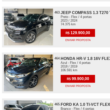
463.
JEEP COMPASS 1.3 T270
Preto - Flex / 4 portas
2023 / 2024
74.375 km
129.900,00
R$
ENVIAR PROPOSTA
464.
HONDA HR-V 1.8 16V FLE
Azul - Flex / 4 portas
2018 / 2019
106.591 km
99.900,00
R$
ENVIAR PROPOSTA
465.
FORD KA 1.0 TI-VCT FLE
Branco - Flex / 4 portas