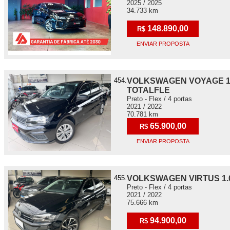
2025 / 2025
34.733 km
148.890,00
R$
ENVIAR PROPOSTA
454.
VOLKSWAGEN VOYAGE 1.
TOTALFLE
Preto - Flex / 4 portas
2021 / 2022
70.781 km
65.900,00
R$
ENVIAR PROPOSTA
455.
VOLKSWAGEN VIRTUS 1.0
Preto - Flex / 4 portas
2021 / 2022
75.666 km
94.900,00
R$