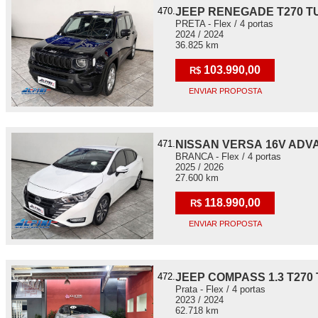
470.
JEEP RENEGADE T270 T
PRETA - Flex / 4 portas
2024 / 2024
36.825 km
103.990,00
R$
ENVIAR PROPOSTA
471.
NISSAN VERSA 16V ADV
BRANCA - Flex / 4 portas
2025 / 2026
27.600 km
118.990,00
R$
ENVIAR PROPOSTA
472.
JEEP COMPASS 1.3 T270
Prata - Flex / 4 portas
2023 / 2024
62.718 km