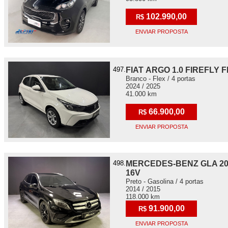
102.990,00
R$
ENVIAR PROPOSTA
497.
FIAT ARGO 1.0 FIREFLY F
Branco - Flex / 4 portas
2024 / 2025
41.000 km
66.900,00
R$
ENVIAR PROPOSTA
498.
MERCEDES-BENZ GLA 200
16V
Preto - Gasolina / 4 portas
2014 / 2015
118.000 km
91.900,00
R$
ENVIAR PROPOSTA