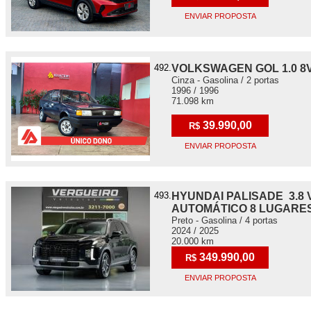
ENVIAR PROPOSTA
492.
VOLKSWAGEN GOL 1.0 8V
Cinza - Gasolina / 2 portas
1996 / 1996
71.098 km
39.990,00
R$
ENVIAR PROPOSTA
493.
HYUNDAI PALISADE 3.8 
AUTOMÁTICO 8 LUGARE
Preto - Gasolina / 4 portas
2024 / 2025
20.000 km
349.990,00
R$
ENVIAR PROPOSTA